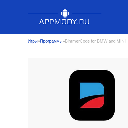
Игры
»
Программы
»BimmerCode for BMW and MINI