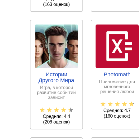
(
163
оценок)
Истории
Photomath
Другого Мира
Приложение для
мгновенного
Игра, в которой
решения любой
развитие событий
математической
зависит
задачи с
исключительно от
пошаговыми
принятых тобой
Средняя: 4.7
решениях.
(
160
оценок)
Средняя: 4.4
(
209
оценок)