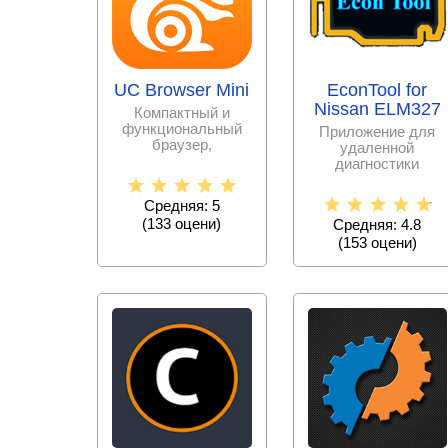
UC Browser Mini
EconTool for
Nissan ELM327
Компактный и
функциональный
Приложение для
браузер,
удаленной
ориентированный
диагностики
под технические
автомобиля Nissan
возможности
с адаптером elm327
Средняя: 5
в режиме
(
133
оцени)
Средняя: 4.8
(
153
оцени)