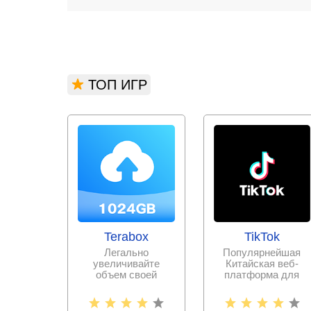
ТОП ИГР
Terabox
TikTok
Легально
Популярнейшая
увеличивайте
Китайская веб-
объем своей
платформа для
памяти, выгружая
записи и
всю необходимую
публикации
информацию и
коротких