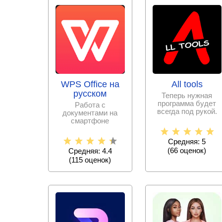
WPS Office на
All tools
русском
Теперь нужная
программа будет
Работа с
всегда под рукой.
документами на
Больше не нужно
смартфоне
скачивать тысячи
становится еще
проще с набором
Средняя: 5
офисных программ,
(
66
оценок)
Средняя: 4.4
(
115
оценок)