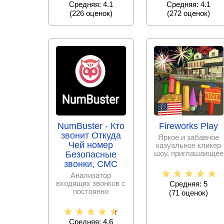
Средняя: 4.1
Средняя: 4.1
видеороликов
(
226
оценок)
(
272
оценок)
NumBuster - Кто
Fireworks Play
звонит Откуда
Яркое и забавное
Чей номер
казуальное кликер
шоу, приглашающее
Безопасные
стать начальником
звонки, СМС
команды по
Анализатор
входящих звонков с
Средняя: 5
постоянно
(
71
оценок)
пополняемой базой
спам – номеров,
Средняя: 4.6