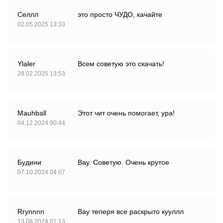
Селлл
это просто ЧУДО, качайте
02.05.2025 13:33
Ylaler
Всем советую это скачать!
28.02.2025 13:53
Mauhball
Этот чит очень помогает, ура!
04.12.2024 00:44
Будини
Вау. Советую. Очень крутое
07.10.2024 04:07
Rrynnnn
Вау теперя все раскрыто кууллл
13.08.2024 01:13