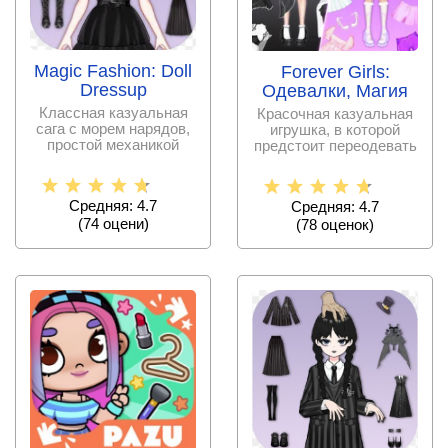
Magic Fashion: Doll
Forever Girls:
Dressup
Одевалки, Магия
Классная казуальная
Красочная казуальная
сага с морем нарядов,
игрушка, в которой
простой механикой
предстоит переодевать
переодевания,
девушек в модельном
Средняя: 4.7
Средняя: 4.7
(
74
оцени)
(
78
оценок)