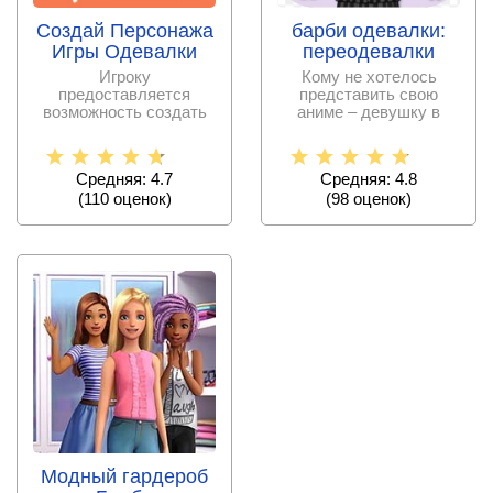
барби одевалки:
Создай Персонажа
переодевалки
Игры Одевалки
Кому не хотелось
Игроку
представить свою
предоставляется
аниме – девушку в
возможность создать
образе прекрасной
своего уникального
русалки? Или
персонажа, выбрав для
Средняя: 4.8
Средняя: 4.7
(
98
оценок)
(
110
оценок)
Модный гардероб