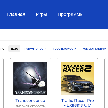
Главная
Игры
Программы
 по:
дате
популярности
посещаемости
комментариям
Transcendence
Traffic Racer Pro
- Extreme Car
Высокая скорость,