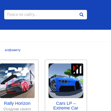
алфавиту
Rally Horizon
Cars LP –
Extreme Car
Оседлав своего