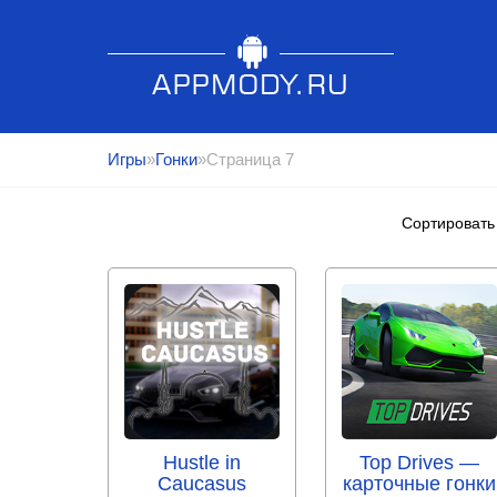
Игры
»
Гонки
»Страница 7
Сортировать
Hustle in
Top Drives —
Caucasus
карточные гонки