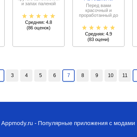
и запах паленой
Перед вами
резины – все это, а
красочный и
также многое
проработанный до
мелочей симулятор
Средняя: 4.8
вождения, в
(
86
оценок)
котором можно
Средняя: 4.9
(
83
оцени)
3
4
5
6
7
8
9
10
11
Appmody.ru - Популярные приложения с модами