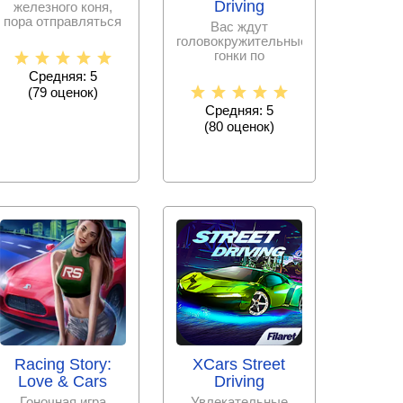
Driving
железного коня,
пора отправляться
Вас ждут
покорять маршрут и
головокружительные
опередив
гонки по
многочисленным
Средняя: 5
трассам, причем
(
79
оценок)
игрок сможет
Средняя: 5
(
80
оценок)
Racing Story:
XCars Street
Love & Cars
Driving
Гоночная игра
Увлекательные