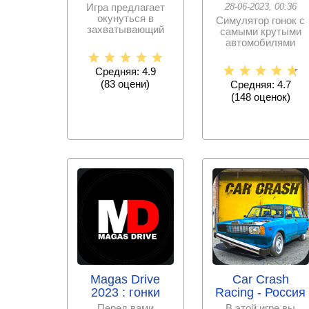
Игра предлагает
28-06-2023, 00:36
окунуться в
Симулятор гонок с
захватывающий
самыми крутыми
мир гоночных
автомобилями
состязаний, где вы
современности,
сможете
собери свою
Средняя: 4.9
коллекцию
(
83
оцени)
Средняя: 4.7
(
148
оценок)
Magas Drive
Car Crash
2023 : гонки
Racing - Россия
Перед вами
В этой игре вы