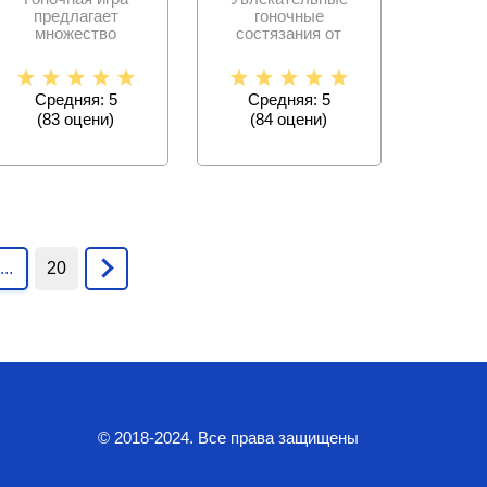
предлагает
гоночные
множество
состязания от
различных
третьего лица с
возможностей и
шикарными
позволяет игроку
спорткарами,
Средняя: 5
Средняя: 5
создать
(
83
оцени)
(
84
оцени)
...
20
© 2018-2024. Все права защищены