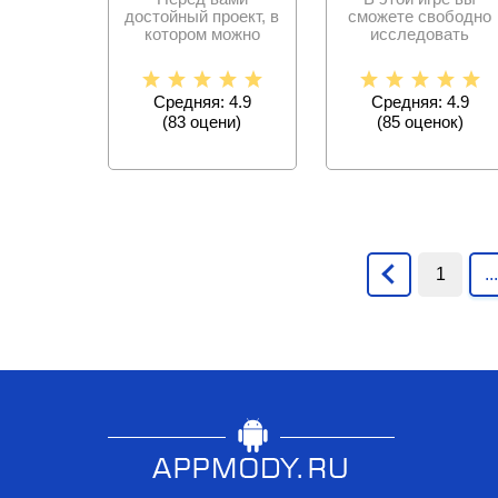
достойный проект, в
сможете свободно
котором можно
исследовать
будет выбрать
окружающий мир
интересующее авто
или выполнять
и
задания, а
Средняя: 4.9
Средняя: 4.9
(
83
оцени)
(
85
оценок)
1
...