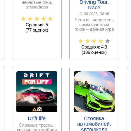
Driving Tour.
неоновые огни,
атмосфера
Race
настоящей гонки –
11-06-2023, 04:36
все это здесь,
Если вы являетесь
осталось
ярым фанатом
Средняя: 5
гонок – данная игра
(
77
оценок)
станет для вас
настоящей
Средняя: 4.3
(
186
оценок)
Drift life
Стоянка
автомобилей,
Сложные трассы,
Автошкола
крутые автомобили