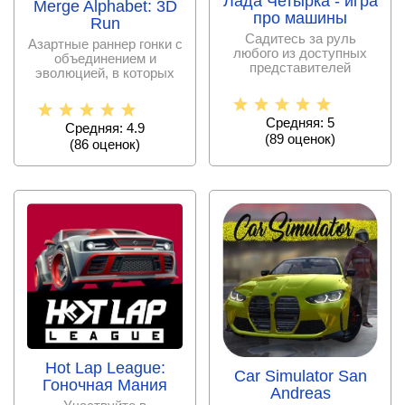
Лада Четырка - игра
Merge Alphabet: 3D
про машины
Run
Садитесь за руль
Азартные раннер гонки с
любого из доступных
объединением и
представителей
эволюцией, в которых
отечественного
предложено много
автопрома и
Средняя: 5
Средняя: 4.9
(
89
оценок)
(
86
оценок)
Hot Lap League:
Car Simulator San
Гоночная Mания
Andreas