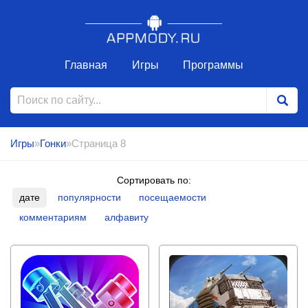
Главная
Игры
Программы
Игры
»
Гонки
»Страница 8
Сортировать по:
дате
популярности
посещаемости
комментариям
алфавиту