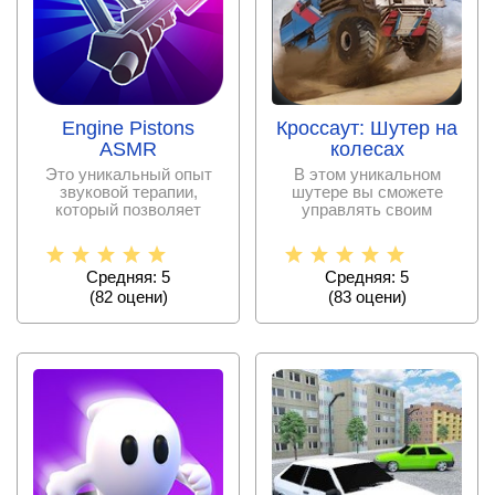
Engine Pistons
Кроссаут: Шутер на
ASMR
колесах
Это уникальный опыт
В этом уникальном
звуковой терапии,
шутере вы сможете
который позволяет
управлять своим
наслаждаться
собственным
красивыми
транспортным
Средняя: 5
Средняя: 5
(
82
оцени)
(
83
оцени)