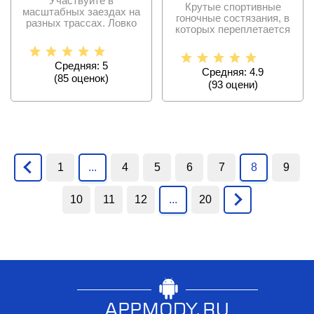
Участвуйте в
Крутые спортивные
масштабных заездах на
гоночные состязания, в
разных трассах. Ловко
которых переплетается
управляйте мощным
дрифт, экшен, онлайн
болидом и
Средняя: 5
Средняя: 4.9
(
85
оценок)
(
93
оцени)
1
...
4
5
6
7
8
9
10
11
12
...
20