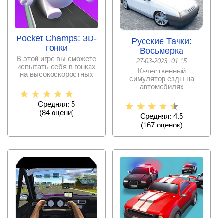
Pocket Champs: 3D-
Русские Тачки:
гонки
Восьмерка
В этой игре вы сможете
27-03-2023, 01:15
испытать себя в гонках
Качественный
на высокоскоростных
симулятор езды на
трассах,
автомобилях
отечественного
производства.
Средняя: 5
(
84
оцени)
Средняя: 4.5
(
167
оценок)