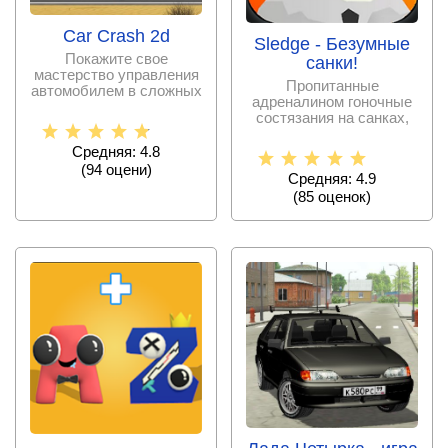
Car Crash 2d
Sledge - Безумные
Покажите свое
санки!
мастерство управления
Пропитанные
автомобилем в сложных
адреналином гоночные
условиях, обгоните
состязания на санках,
наделенные морем
трасс,
Средняя: 4.8
(
94
оцени)
Средняя: 4.9
(
85
оценок)