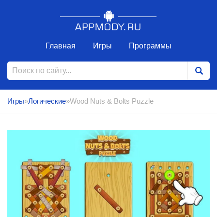
Главная
Игры
Программы
Игры
»
Логические
»Wood Nuts & Bolts Puzzle