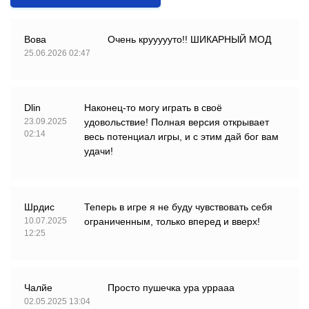
Вова
Очень круууууто!! ШИКАРНЫЙ МОД
25.06.2026 02:47
Dlin
Наконец-то могу играть в своё
23.09.2025
удовольствие! Полная версия открывает
02:14
весь потенциал игры, и с этим дай бог вам
удачи!
Шрдис
Теперь в игре я не буду чувствовать себя
10.07.2025
ограниченным, только вперед и вверх!
12:25
Чалйе
Просто пушечка ура уррааа
02.05.2025 13:04