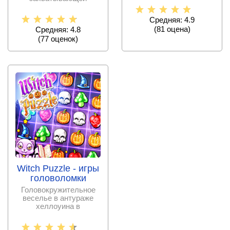
головоломкой, где
предстоит
Средняя: 4.9
(
81
оценa)
Средняя: 4.8
(
77
оценок)
Witch Puzzle - игры
головоломки
Головокружительное
веселье в антураже
хеллоуина в
классической
головоломке 3 в ряд.