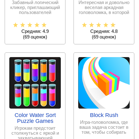
Забавный логический
Интересная и довольно
кликер, приглашающий
веселая аркадная
пользователей
головоломка, в которой
погрузиться в решение
предстоит закручивать
заданий
Средняя: 4.9
Средняя: 4.8
(
69
оценок)
(
69
оценок)
Color Water Sort
Block Rush
Puzzle Games
Игра-головоломка, где
ваша задача состоит в
Игрокам предстоит
том, чтобы собирать
столкнуться с яркой и
блоки разных цветов,
захватывающей