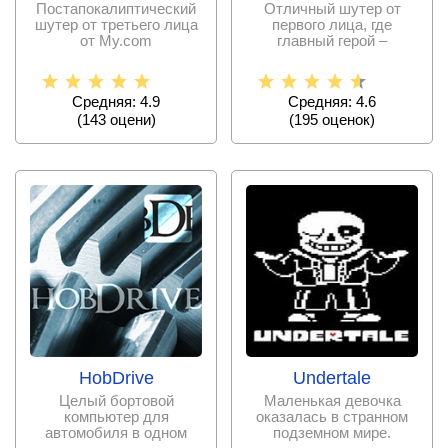
Постапокалиптический
Отличный шутер от
шутер от третьего лица
первого лица, где
от My.com
главный герой –
грабитель! Проект от
Sozap
Средняя: 4.9
Средняя: 4.6
(
143
оцени)
(
195
оценок)
HobDrive
Undertale
Целый бортовой
Маленькая девочка
компьютер для
оказалась в странном
автомобиля в одном
подземном мире.