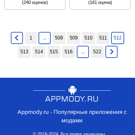
(
240
оценок)
(
161
оценa)
1
...
508
509
510
511
512
513
514
515
516
...
522
Appmody.ru - Популярные приложения с
модами
© 2018-2024. Все права защищены