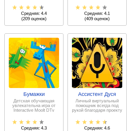
приложении!
Помогите ей выбраться,
от
Средняя: 4.4
Средняя: 4.1
(
209
оценок)
(
409
оценок)
Бумажки
Ассистент Дуся
Детская обучающая
Личный виртуальный
увлекательна игра от
помощник всегда под
Interactive Moolt DTv
рукой благодаря проекту
от UseYoVoice
Средняя: 4.3
Средняя: 4.6