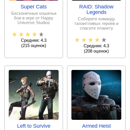
Super Cats
RAID: Shadow
Legends
Бесконечные кошачьи
бои в игре от Happy
Соберите команду
Universe Studios
талантливых героев и
спасите планету
Телерию вместе в
проекте от
Средняя: 4.3
(
215
оценок)
Средняя: 4.3
(
208
оценок)
Left to Survive
Armed Heist