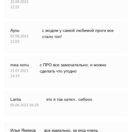
15.08.2021
12:22
Aysu
с модом у самой любимой проги все
02.08.2021
стало топ!
13:03
mea sonu
с ПРО все замечательно, и можно
21.07.2021
сделать что угодно
14:15
Lanta
это я так хател.. сибооо
06.06.2021 04:29
Илья Якимов
все идеально, за мод очень