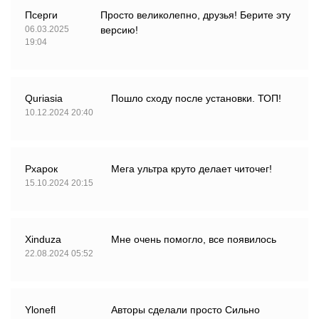
Псерги
Просто великолепно, друзья! Берите эту
06.03.2025
версию!
19:04
Quriasia
Пошло сходу после установки. ТОП!
10.12.2024 20:40
Рхарок
Мега ультра круто делает читочег!
15.10.2024 20:15
Xinduza
Мне очень помогло, все появилось
22.08.2024 05:52
Ylonefl
Авторы сделали просто Сильно