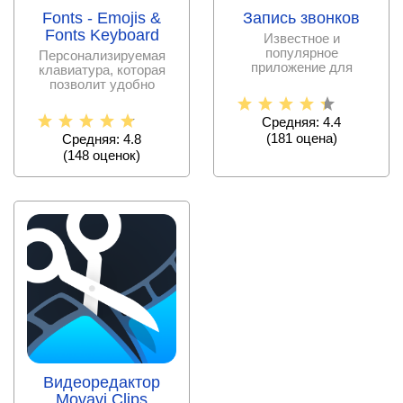
Fonts - Emojis &
Запись звонков
Fonts Keyboard
Известное и
популярное
Персонализируемая
приложение для
клавиатура, которая
мобильных устройств
позволит удобно
андроид, позволяющее
вводить информацию и
вести
Средняя: 4.4
(
181
оценa)
Средняя: 4.8
(
148
оценок)
Видеоредактор
Movavi Clips