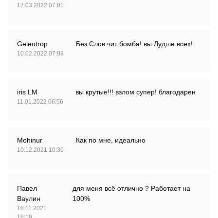
17.03.2022 07:01
Geleotrop
Без Слов чит бомба! вы Лудше всех!
10.02.2022 07:08
iris LM
вы крутые!!! взлом супер! благодарен
11.01.2022 06:56
Mohinur
Как по мне, идеально
10.12.2021 10:30
Павел
для меня всё отлично ? Работает на
Ваулин
100%
18.11.2021
16:19