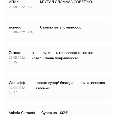
АПИК
КРУТАЯ СЛОМААА СОВЕТУЮ
28.09.2022 09:49
nonеgg
Ставлю пять, окейноооо!
18.08.2022 09:37
Zelman
все получилось клаааааас точно как я
31.05.2022
хотел! Очень понравилось!
10:35
Дастифф
просто супер! благодарность за качество
17.04.2022
взломки!
15:27
Valeriu Caraush
Супер на 100%!