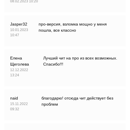
08.02.2023 10:20
Jasper32
про-версия, взломка мощно у меня
10.01.2023
пошла, все классно
10:47
Елена
Лучший чит на про из всех возможных.
Щеголева
Спасибо!!!
12.12.2022
13:24
naid
благодарю! отсюда чит действует без
15.11.2022
проблем
09:32