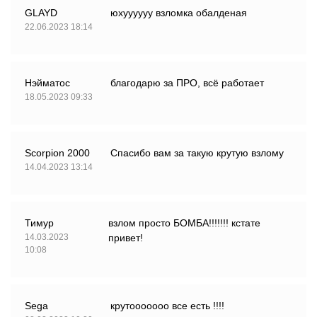
GLAYD
юхуууууу взломка обалденая
22.06.2023 18:14
Нэйматос
благодарю за ПРО, всё работает
18.05.2023 09:33
Scorpion 2000
Спасибо вам за такую крутую взлому
14.04.2023 13:14
Тимур
взлом просто БОМБА!!!!!!! кстате
14.03.2023
привет!
10:08
Sega
крутооооооо все есть !!!!