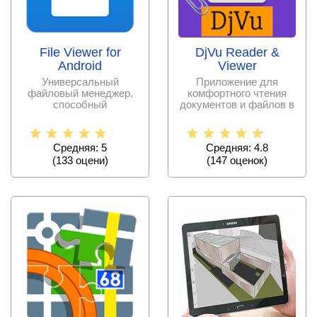
File Viewer for
DjVu Reader &
Android
Viewer
Универсальный
Приложение для
файловый менеджер,
комфортного чтения
способный
документов и файлов в
просматривать
формате DjVu,
многочисленные
позволяющее
файлы любых
Средняя: 5
Средняя: 4.8
(
133
оцени)
(
147
оценок)