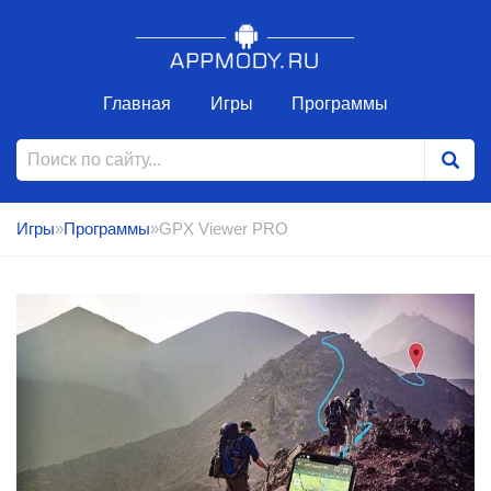
Главная
Игры
Программы
Игры
»
Программы
»GPX Viewer PRO