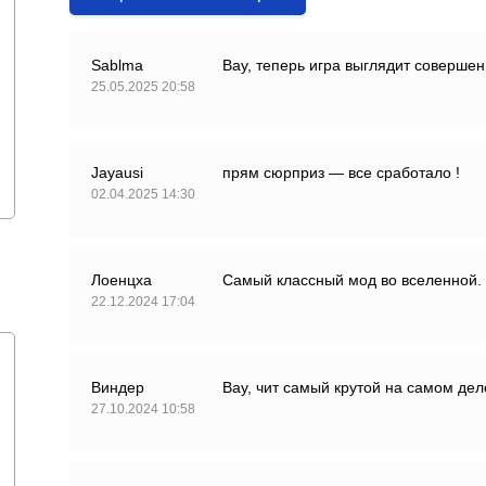
Sablma
Вау, теперь игра выглядит совершен
25.05.2025 20:58
Jayausi
прям сюрприз — все сработало !
02.04.2025 14:30
Лоенцха
Самый классный мод во вселенной.
22.12.2024 17:04
Виндер
Вау, чит самый крутой на самом дел
27.10.2024 10:58