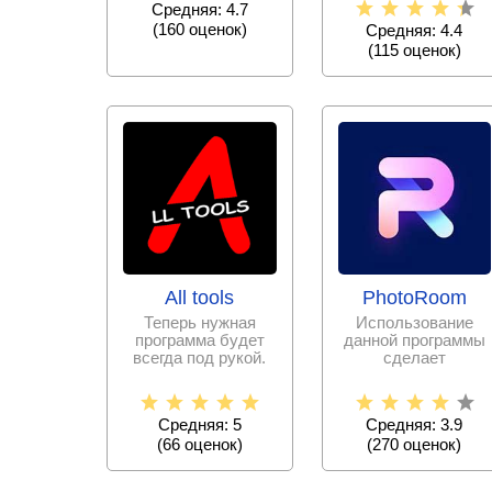
Средняя: 4.7
офисных программ,
(
160
оценок)
Средняя: 4.4
(
115
оценок)
All tools
PhotoRoom
Теперь нужная
Использование
программа будет
данной программы
всегда под рукой.
сделает
Больше не нужно
редактирование
скачивать тысячи
фотографий
простым и
Средняя: 5
Средняя: 3.9
(
66
оценок)
(
270
оценок)