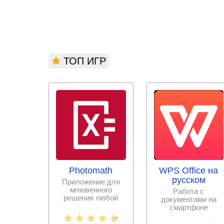
ТОП ИГР
Photomath
WPS Office на
русском
Приложение для
мгновенного
Работа с
решения любой
документами на
математической
смартфоне
задачи с
становится еще
пошаговыми
проще с набором