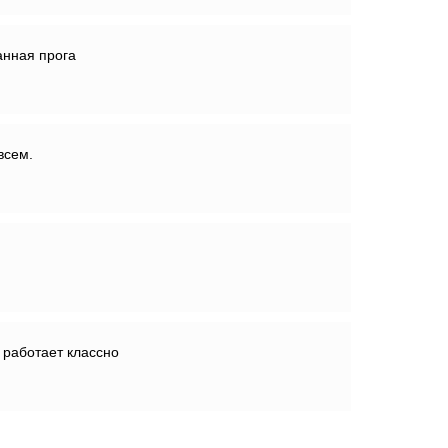
анная прога
всем.
 работает классно