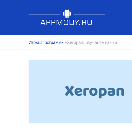
Игры
»
Программы
»Xeropan: изучайте языки