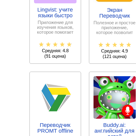
Lingvist: учите
Экран
языки быстро
Переводчик
Приложение для
Полезное и простое
изучения языков,
приложение,
которое помогает
которое позволит
пользователям
вам по новому
учить новые слова
взглянуть на
и
перевод
Средняя: 4.8
Средняя: 4.9
(
91
оценa)
(
121
оценa)
Переводчик
Buddy.ai:
PROMT offline
английский для