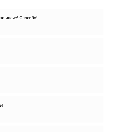
но иначе! Спасибо!
е!