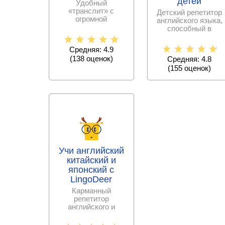
детей
Удобный
«транслит» с
Детский репетитор
огромной
английского языка,
собственной базой,
способный в
позволяющий
доступной форме
быстро и
объяснить
Средняя: 4.9
качественно
языковые
(
138
оценок)
Средняя: 4.8
(
155
оценок)
Учи английский
китайский и
японский с
LingoDeer
Карманный
репетитор
английского и
сложных азиатских
языков – учитесь с