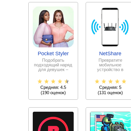
Pocket Styler
NetShare
Подобрать
Превратите
подходящий наряд
мобильное
для девушек –
устройство в
дело очень
переносной модем
непростое.
с раздачей Wi fi
Испытайте свои
соединения.
Средняя: 4.5
Средняя: 5
силы в
(
190
оценок)
(
131
оценок)