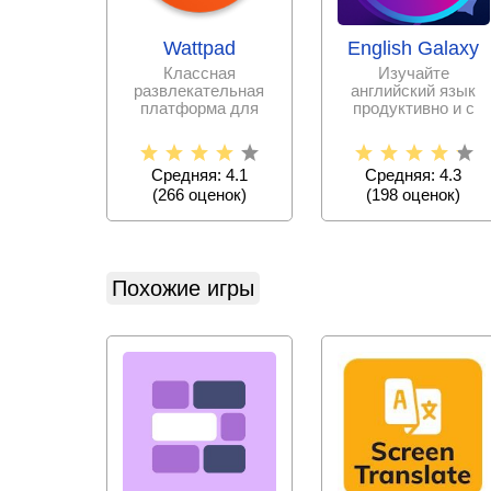
Wattpad
English Galaxy
Классная
Изучайте
развлекательная
английский язык
платформа для
продуктивно и с
писателей и
интересом, не тратя
любителей
на репетиторов и
почитать истории и
курсы
Средняя: 4.1
Средняя: 4.3
(
266
оценок)
(
198
оценок)
Похожие игры