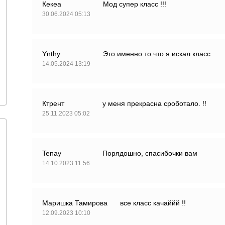
Кекеа
Мод супер класс !!!
30.06.2024 05:13
Ynthy
Это именно то что я искал класс
14.05.2024 13:19
Ктрент
у меня прекрасна сроботало. !!
25.11.2023 05:02
Tenay
Порядошно, спасибочки вам
14.10.2023 11:56
Маришка Тамирова
все класс качаййй !!
12.09.2023 10:10