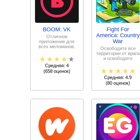
BOOM: VK
Fight For
America: Country
Отличное
War
приложение для
всех меломанов,
Освободите все
имеющих аккаунт в
территории от врага
популярной
и освободите
социальной сети
страну, но будьте
Средняя: 4
готовы к тому, что
(
658
оценок)
Средняя: 4.9
(
80
оценок)