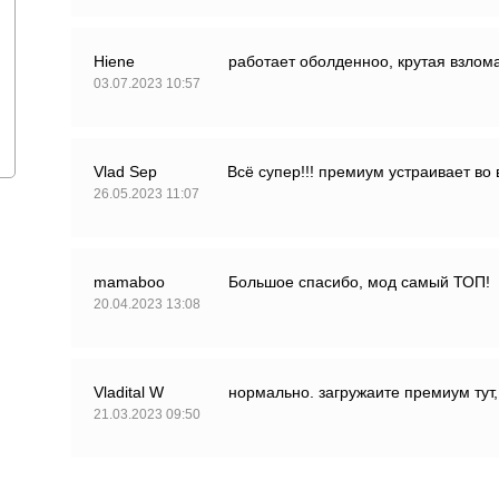
Hiene
работает оболденноо, крутая взлом
03.07.2023 10:57
Vlad Seр
Всё супер!!! премиум устраивает во 
26.05.2023 11:07
mamaboo
Большое спасибо, мод самый ТОП!
20.04.2023 13:08
Vladital W
нормально. загружаите премиум тут,
21.03.2023 09:50