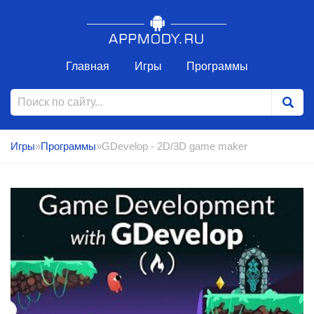
Главная
Игры
Программы
Игры
»
Программы
»GDevelop - 2D/3D game maker