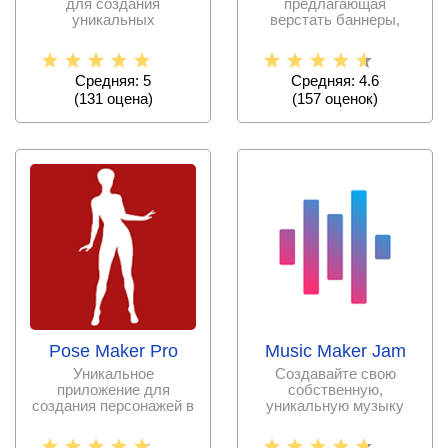
для создания
предлагающая
уникальных
верстать баннеры,
стикерпаков из
рекламные плакаты и
картинок и добавления
листовки прямо
их в
Средняя: 5
Средняя: 4.6
(
131
оценa)
(
157
оценок)
Pose Maker Pro
Music Maker Jam
Уникальное
Создавайте свою
приложение для
собственную,
создания персонажей в
уникальную музыку
разных позах, с
основных современных
возможностью
жанрах,