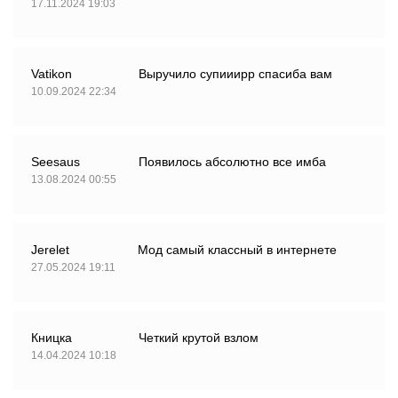
17.11.2024 19:03
Vatikon
Выручило супииирр спасиба вам
10.09.2024 22:34
Seesaus
Появилось абсолютно все имба
13.08.2024 00:55
Jerelet
Мод самый классный в интернете
27.05.2024 19:11
Кницка
Четкий крутой взлом
14.04.2024 10:18