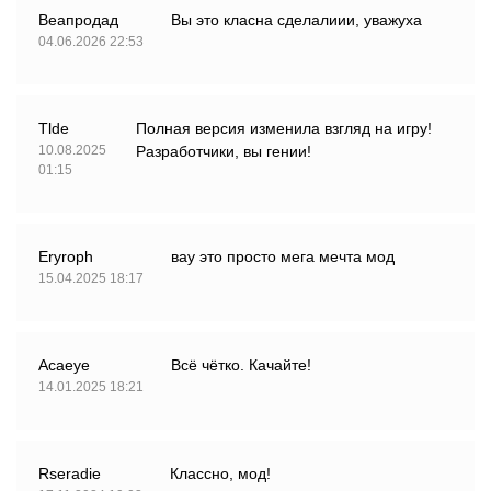
Веапродад
Вы это класна сделалиии, уважуха
04.06.2026 22:53
Tlde
Полная версия изменила взгляд на игру!
10.08.2025
Разработчики, вы гении!
01:15
Eryroph
вау это просто мега мечта мод
15.04.2025 18:17
Acaeye
Всё чётко. Качайте!
14.01.2025 18:21
Rseradie
Классно, мод!