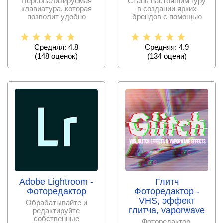
Персонализируемая
Стань настоящим гуру
клавиатура, которая
в создании ярких
позволит удобно
брендов с помощью
вводить информацию и
уникального
инструмента с
Средняя: 4.8
Средняя: 4.9
(
148
оценок)
(
134
оцени)
Adobe Lightroom -
Глитч
Фоторедактор
Фоторедактор -
VHS, эффект
Обрабатывайте и
глитча, vaporwave
редактируйте
собственные
Фоторедактор,