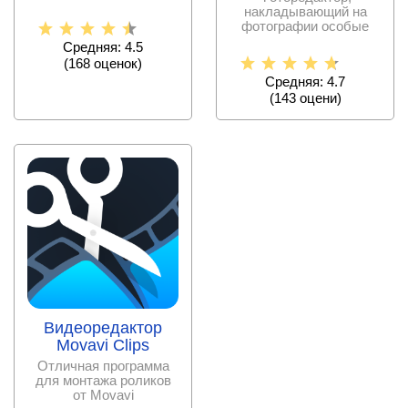
фотографии, применяя
накладывающий на
множество фильтров и
фотографии особые
фильтры, позволяющий
Средняя: 4.5
обрабатывать
(
168
оценок)
Средняя: 4.7
(
143
оцени)
Видеоредактор
Movavi Clips
Отличная программа
для монтажа роликов
от Movavi