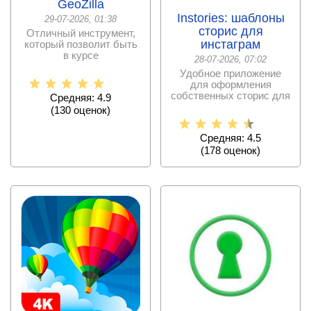
GeoZilla
Instories: шаблоны
29-07-2026, 01:38
сторис для
Отличный инструмент,
инстаграм
который позволит быть
в курсе
28-07-2026, 07:02
местонахождения ваших
Удобное приложение
родных и
для оформления
собственных сторис для
Средняя: 4.9
Instagram со
(
130
оценок)
множеством
Средняя: 4.5
(
178
оценок)