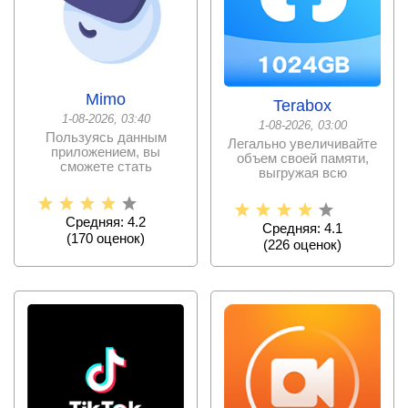
Mimo
Terabox
1-08-2026, 03:40
1-08-2026, 03:00
Пользуясь данным
Легально увеличивайте
приложением, вы
объем своей памяти,
сможете стать
выгружая всю
программистом за
необходимую
сравнительно
информацию и
Средняя: 4.2
Средняя: 4.1
(
170
оценок)
(
226
оценок)