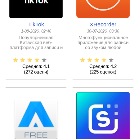
TikTok
XRecorder
1-08-2026, 02:46
30-07-2026, 03:36
Популярнейшая
Многофункциональное
Китайская веб-
приложение для записи
платформа для записи и
со звуком любой
публикации коротких
доступной информации
видеороликов
с
Средняя: 4.1
Средняя: 4.2
(
272
оцени)
(
225
оценок)