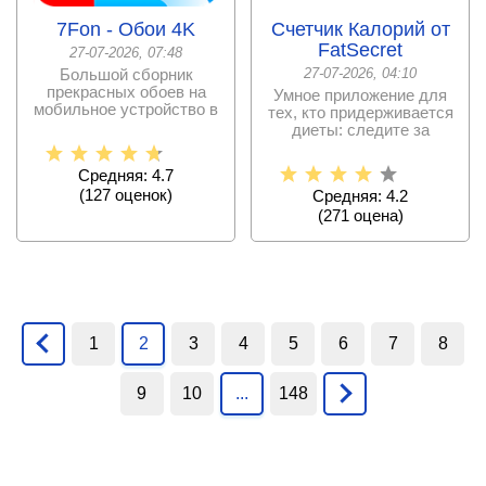
7Fon - Обои 4K
Счетчик Калорий от
FatSecret
27-07-2026, 07:48
Большой сборник
27-07-2026, 04:10
прекрасных обоев на
Умное приложение для
мобильное устройство в
тех, кто придерживается
качественном HD
диеты: следите за
формате.
калориями и
Средняя: 4.7
(
127
оценок)
Средняя: 4.2
(
271
оценa)
1
2
3
4
5
6
7
8
9
10
...
148