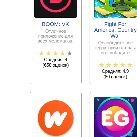
BOOM: VK
Fight For
America: Country
Отличное
War
приложение для
всех меломанов,
Освободите все
имеющих аккаунт в
территории от врага
популярной
и освободите
социальной сети
страну, но будьте
Средняя: 4
готовы к тому, что
(
658
оценок)
Средняя: 4.9
(
80
оценок)