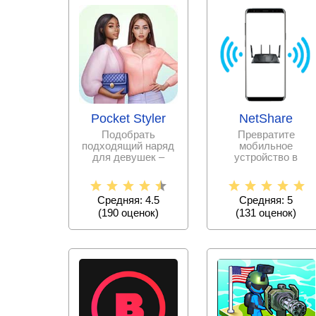
Pocket Styler
NetShare
Подобрать
Превратите
подходящий наряд
мобильное
для девушек –
устройство в
дело очень
переносной модем
непростое.
с раздачей Wi fi
Испытайте свои
соединения.
Средняя: 4.5
Средняя: 5
силы в
(
190
оценок)
(
131
оценок)