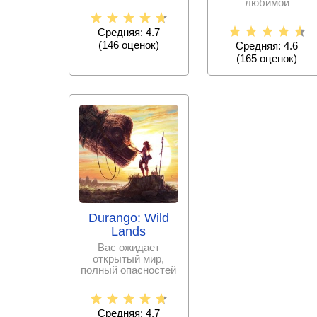
игры о
любимой
приключениях
стилистике аниме,
настоящих
где вам предстоит
Средняя: 4.7
(
146
оценок)
Средняя: 4.6
(
165
оценок)
Durango: Wild
Lands
Вас ожидает
открытый мир,
полный опасностей
и с самыми
настоящими
динозаврами!
Средняя: 4.7
Здесь