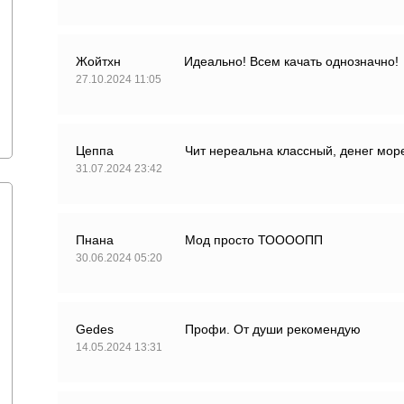
Жойтхн
Идеально! Всем качать однозначно!
27.10.2024 11:05
Цеппа
Чит нереальна классный, денег мор
31.07.2024 23:42
Пнана
Мод просто ТООООПП
30.06.2024 05:20
Gedes
Профи. От души рекомендую
14.05.2024 13:31