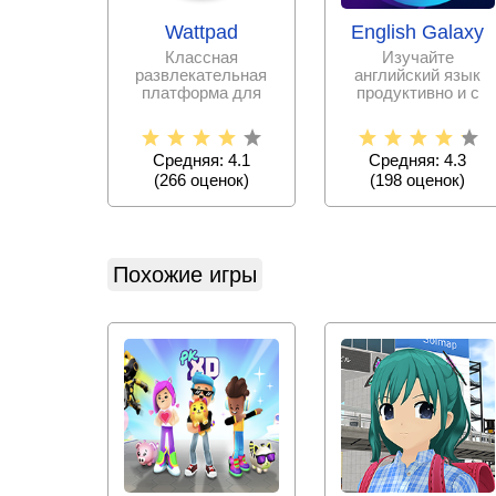
Wattpad
English Galaxy
Классная
Изучайте
развлекательная
английский язык
платформа для
продуктивно и с
писателей и
интересом, не тратя
любителей
на репетиторов и
почитать истории и
курсы
Средняя: 4.1
Средняя: 4.3
(
266
оценок)
(
198
оценок)
Похожие игры