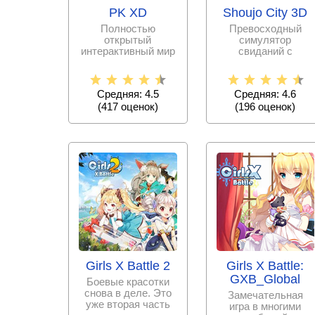
PK XD
Shoujo City 3D
Полностью
Превосходный
открытый
симулятор
интерактивный мир
свиданий с
с широчайшим
глубокой
функционалом, а
проработкой
также
открытого мира
Средняя: 4.5
Средняя: 4.6
возможностью
Токио, в 3D
(
417
оценок)
(
196
оценок)
Girls X Battle 2
Girls X Battle:
GXB_Global
Боевые красотки
снова в деле. Это
Замечательная
уже вторая часть
игра в многими