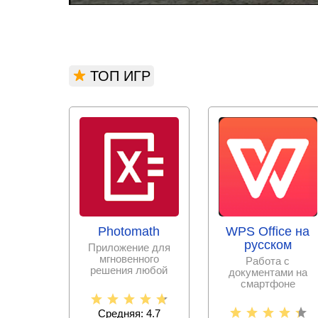
ТОП ИГР
Photomath
WPS Office на
русском
Приложение для
мгновенного
Работа с
решения любой
документами на
математической
смартфоне
задачи с
становится еще
пошаговыми
проще с набором
Средняя: 4.7
офисных программ,