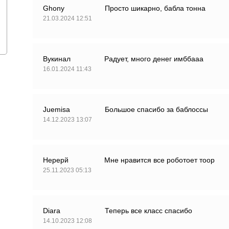
Ghony
Просто шикарно, бабла тонна
21.03.2024 12:51
Вукинал
Радует, много денег имббааа
16.01.2024 11:43
Juemisa
Большое спасибо за баблоссы
14.12.2023 13:07
Нерерй
Мне нравится все роботоет тоор
25.11.2023 05:13
Diara
Теперь все класс спасибо
14.10.2023 12:08