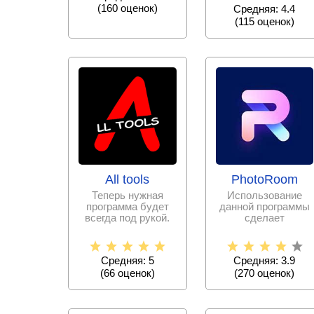
(
160
оценок)
Средняя: 4.4
(
115
оценок)
All tools
PhotoRoom
Теперь нужная
Использование
программа будет
данной программы
всегда под рукой.
сделает
Больше не нужно
редактирование
скачивать тысячи
фотографий
простым и
Средняя: 5
Средняя: 3.9
(
66
оценок)
(
270
оценок)