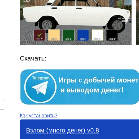
Скачать:
Как установить?
Взлом (много денег) v0.8