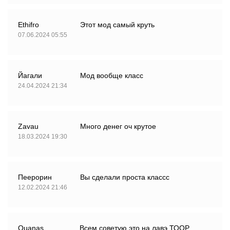
Ethifro
Этот мод самый круть
07.06.2024 05:55
Йагали
Мод вообще класс
24.04.2024 21:34
Zavau
Много денег оч крутое
18.03.2024 19:30
Пеерорин
Вы сделали проста классс
12.02.2024 21:46
Quanas
Всем советую это на лавэ ТООР