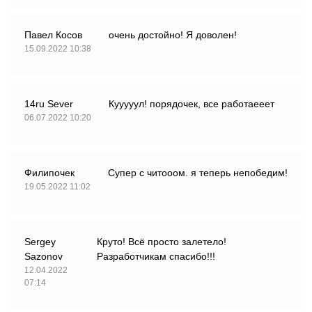
Павел Косов
очень достойно! Я доволен!
15.09.2022 10:38
14ru Sever
Кууууул! порядочек, все работаееет
06.07.2022 10:20
Филипочек
Супер с читооом. я теперь непобедим!
19.05.2022 11:02
Sergey
Круто! Всё просто залетело!
Sazonov
Разработчикам спасибо!!!
12.04.2022
07:14