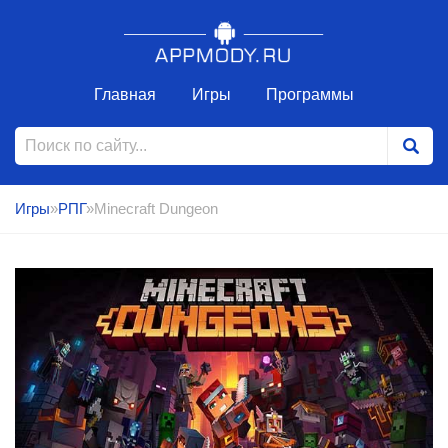
Главная
Игры
Программы
Игры
»
РПГ
»Minecraft Dungeon