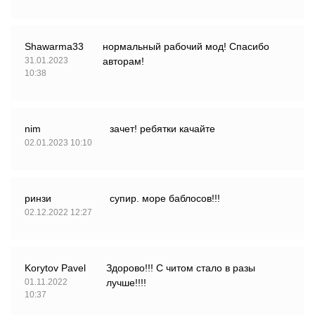
Shawarma33
нормальный рабочий мод! Спасибо
31.01.2023
авторам!
10:38
nim
зачет! ребятки качайте
02.01.2023 10:10
ринзи
супир. море баблосов!!!
02.12.2022 12:27
Korytov Pavel
Здорово!!! С читом стало в разы
01.11.2022
лучше!!!!
10:37