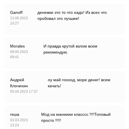
Ganoff
денежки это то что надо! Из всех что
13.06.2023
пробовал это лучшее!
10:27
Morales
И правда крутой взлом всем
09.05.2023
рекомендую.
09:41
Андрей
оу май гоооод, море денег! всем
Клочихин
качать!
05.04.2023 17:37
геша
Мод на манииии класссс !!!!Топовый
03.03.2023
просто !!!!!
13:23