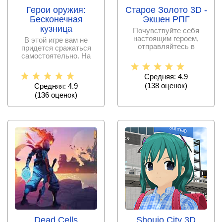
Герои оружия:
Старое Золото 3D -
Бесконечная
Экшен РПГ
кузница
Почувствуйте себя
настоящим героем,
В этой игре вам не
отправляйтесь в
придется сражаться
древнее подземелье,
самостоятельно. На
где среди
вас будет возложена
другая
Средняя: 4.9
(
138
оценок)
Средняя: 4.9
(
136
оценок)
Dead Cells
Shoujo City 3D