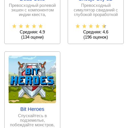
Превосходный ролевой
Превосходный
экшен с компонентом
симулятор свиданий с
индии квеста,
глубокой проработкой
предлагающий
открытого мира Токио, в
горизонтальные
3D
Средняя: 4.9
Средняя: 4.6
(
134
оцени)
(
196
оценок)
Bit Heroes
Спускайтесь в
подземелье,
побеждайте монстров,