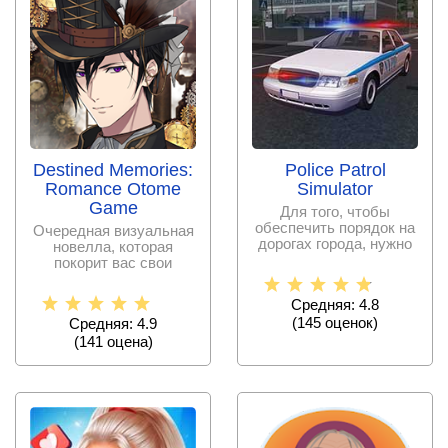
Destined Memories:
Police Patrol
Romance Otome
Simulator
Game
Для того, чтобы
обеспечить порядок на
Очередная визуальная
дорогах города, нужно
новелла, которая
быть начеку. Садитесь
покорит вас свои
за
захватывающим
сюжетом и
Средняя: 4.8
(
145
оценок)
Средняя: 4.9
(
141
оценa)