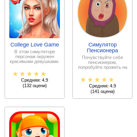
College Love Game
Симулятор
Пенсионера
В этом симуляторе
персонаж окружен
Почувствуйте себя
красивыми девушками.
пенсионером,
Помогите ему стать
попробуйте прожить на
увереннее
гроши и сделать
собственную
Средняя: 4.9
(
132
оцени)
Средняя: 4.9
(
141
оценa)