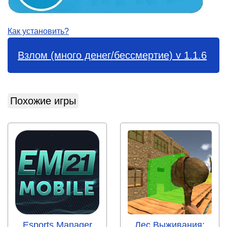
Как установить?
Взлом (много денег/бессмертие) v 1.1.6
Похожие игры
Esports Manager
Лес Выживания: