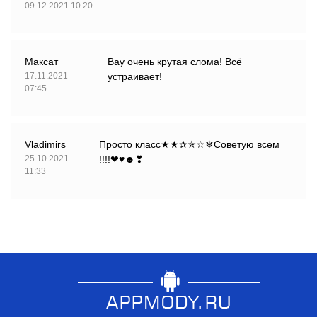
09.12.2021 10:20
Максат
Вау очень крутая слома! Всё
17.11.2021
устраивает!
07:45
Vladimirs
Просто класс★★✰✯☆❄︎Советую всем
25.10.2021
!!!!❤︎♥︎☻︎❣︎
11:33