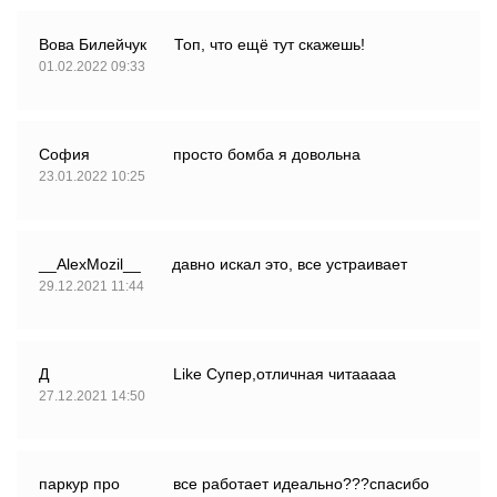
Вова Билейчук
Топ, что ещё тут скажешь!
01.02.2022 09:33
София
просто бомба я довольна
23.01.2022 10:25
__AlexMozil__
давно искал это, все устраивает
29.12.2021 11:44
Д
Like Супер,отличная читааааа
27.12.2021 14:50
паркур про
все работает идеально???спасибо