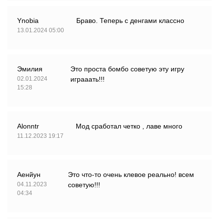
Ynobia
Браво. Теперь с денгами классно
13.01.2024 05:00
Эмилия
Это проста бомбо советую эту игру
02.01.2024
играаать!!!
15:28
Alonntr
Мод сработал четко , лаве много
11.12.2023 19:17
Аенйун
Это что-то очень клевое реально! всем
04.11.2023
советую!!!
04:34