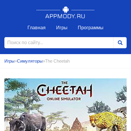
Главная
Игры
Программы
Игры
»
Симуляторы
»The Cheetah