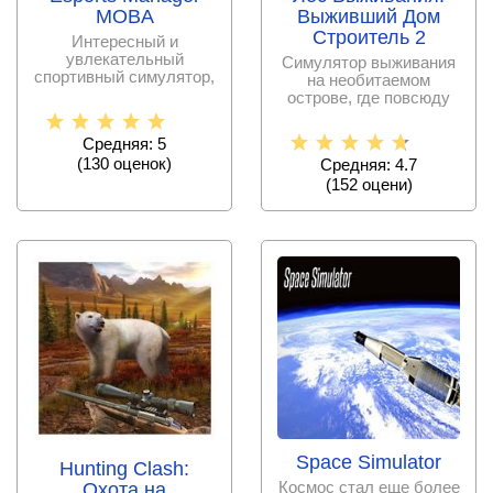
MOBA
Выживший Дом
Строитель 2
Интересный и
увлекательный
Симулятор выживания
спортивный симулятор,
на необитаемом
в котором вам
острове, где повсюду
предстоит стать
рыщут дикие звери, а
каждая
Средняя: 5
(
130
оценок)
Средняя: 4.7
(
152
оцени)
Space Simulator
Hunting Clash:
Космос стал еще более
Охота на