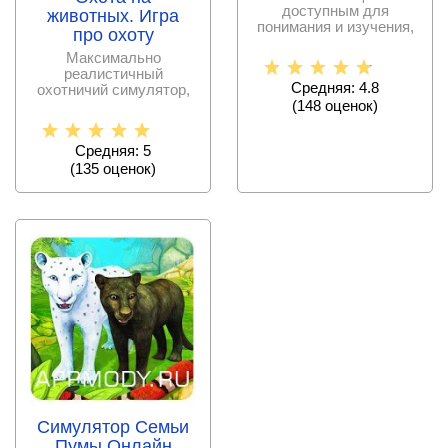
доступным для
животных. Игра
понимания и изучения,
про охоту
причем совершенно на
Максимально
реалистичный
Средняя: 4.8
охотничий симулятор,
(
148
оценок)
где каждый может
отправиться в леса
Средняя: 5
(
135
оценок)
Симулятор Семьи
Пумы Онлайн