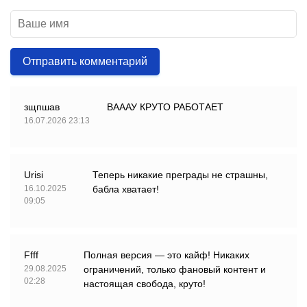
Отправить комментарий
зщпшав
ВАААУ КРУТО РАБОТАЕТ
16.07.2026 23:13
Urisi
Теперь никакие преграды не страшны,
16.10.2025
бабла хватает!
09:05
Ffff
Полная версия — это кайф! Никаких
29.08.2025
ограничений, только фановый контент и
02:28
настоящая свобода, круто!