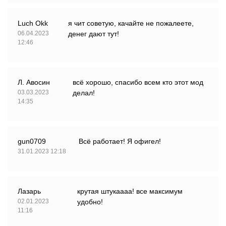
Luch Okk
я чит советую, качайте не пожалеете,
06.04.2023
денег дают тут!
12:46
Л. Авосин
всё хорошо, спасибо всем кто этот мод
03.03.2023
делал!
14:35
gun0709
Всё работает! Я офигел!
31.01.2023 12:18
Лазарь
крутая штукаааа! все максимум
02.01.2023
удобно!
11:16