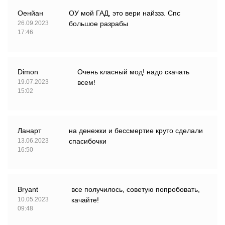
Оенйан
ОУ мой ГАД, это вери найззз. Спс
26.09.2023
большое разрабы
17:46
Dimon
Очень класный мод! надо скачать
19.07.2023
всем!
15:02
Ланарт
на денежки и бессмертие круто сделали
13.06.2023
спасибочки
16:50
Bryant
все получилось, советую попробовать,
10.05.2023
качайте!
09:48