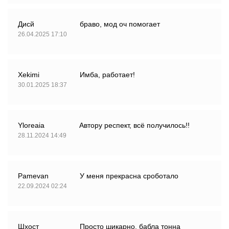
Дисй
браво, мод оч помогает
26.04.2025 17:10
Xekimi
Имба, работает!
30.01.2025 18:37
Yloreaia
Автору респект, всё получилось!!
28.11.2024 14:49
Pamevan
У меня прекрасна сроботало
22.09.2024 02:24
Шхост
Просто шикарно, бабла тонна