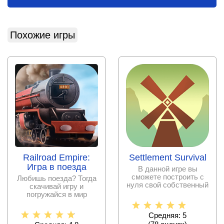
Похожие игры
Railroad Empire:
Settlement Survival
Игра в поезда
В данной игре вы
сможете построить с
Любишь поезда? Тогда
нуля свой собственный
скачивай игру и
город и заботиться о
погружайся в мир
поездов.
Средняя: 5