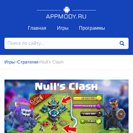
Главная
Игры
Программы
Игры
»
Стратегии
»Null's Clash