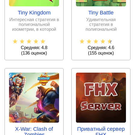
Tiny Kingdom
Tiny Battle
Интересная стратегия в
Удивительная
полигональной
стратегия в
изометрии, в которой
полигональной
имеется немало
изометрии с элементом
тактики по
защиты башни, в
которой
Средняя: 4.8
Средняя: 4.6
(
136
оценок)
(
155
оценок)
X-War: Clash of
Приватный сервер
Zombies
FHX