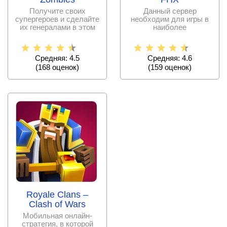
Получите своих
Данный сервер
супергероев и сделайте
необходим для игры в
их генералами в этом
наиболее
сражении с ордами
востребованную
зомби,
мобильную стратегию.
И
Средняя: 4.5
Средняя: 4.6
(
168
оценок)
(
159
оценок)
Royale Clans –
Clash of Wars
Мобильная онлайн-
стратегия, в которой