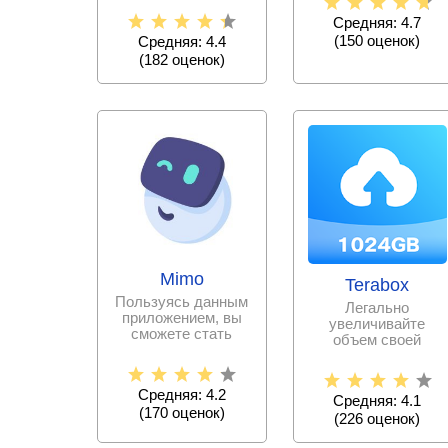
Снимайте
музыкальное
Средняя: 4.7
(
150
оценок)
Средняя: 4.4
(
182
оценок)
Mimo
Terabox
Пользуясь данным
Легально
приложением, вы
увеличивайте
сможете стать
объем своей
программистом за
памяти, выгружая
сравнительно
всю необходимую
информацию и
Средняя: 4.2
Средняя: 4.1
(
170
оценок)
(
226
оценок)