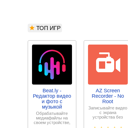
ТОП ИГР
Beat.ly -
AZ Screen
Редактор видео
Recorder - No
и фото с
Root
музыкой
Записывайте видео
с экрана
Обрабатывайте
устройства без
медиафайлы на
проблем и в
своем устройстве,
хорошем качестве.
создавайте крутые