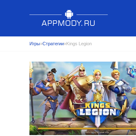
Игры
»
Стратегии
»Kings Legion