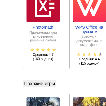
Photomath
WPS Office на
русском
Приложение для
мгновенного
Работа с
решения любой
документами на
математической
смартфоне
задачи с
становится еще
пошаговыми
проще с набором
Средняя: 4.7
офисных программ,
(
160
оценок)
Средняя: 4.4
(
115
оценок)
Похожие игры