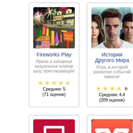
Fireworks Play
Истории
Другого Мира
Яркое и забавное
казуальное кликер
Игра, в которой
шоу, приглашающее
развитие событий
стать начальником
зависит
команды по
исключительно от
принятых тобой
Средняя: 5
решениях.
(
71
оценок)
Средняя: 4.4
(
209
оценок)