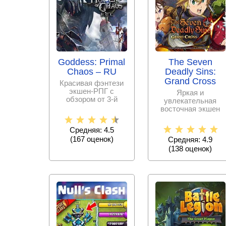
Goddess: Primal
The Seven
Chaos – RU
Deadly Sins:
Grand Cross
Красивая фэнтези
экшен-РПГ с
Яркая и
обзором от 3-й
увлекательная
персоны,
восточная экшен
предлагающая
РПГ в 3-х мерной
пользователю
изометрии, в
Средняя: 4.5
которой
(
167
оценок)
Средняя: 4.9
(
138
оценок)