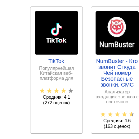
TikTok
NumBuster - Кто
звонит Откуда
Популярнейшая
Чей номер
Китайская веб-
платформа для
Безопасные
записи и
звонки, СМС
публикации
Анализатор
коротких
входящих звонков с
Средняя: 4.1
видеороликов
постоянно
(
272
оценок)
пополняемой базой
спам – номеров,
Средняя: 4.6
(
163
оценок)