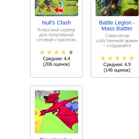
Null's Clash
Battle Legion -
Mass Battler
Классный сервер
для популярной
Симулятор
сетевой стратегии,
собственной армии
в которой нужно
– создавайте
развивать город,
отряды и направьте
их в
Средняя: 4.4
самостоятельное
(
206
оценок)
Средняя: 4.9
(
146
оценок)