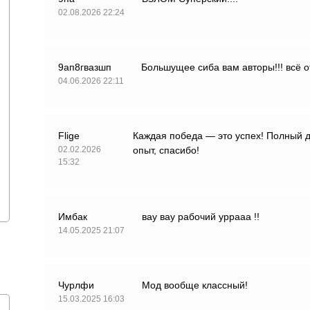
02.08.2026 22:24
9ап8гвазшп
Большущее сиба вам авторы!!! всё о
04.06.2026 22:11
Flige
Каждая победа — это успех! Полный д
02.02.2026
опыт, спасибо!
15:32
Имбак
вау вау рабочий уррааа !!
14.05.2025 21:07
Чурлфи
Мод вообще классный!
15.03.2025 16:03