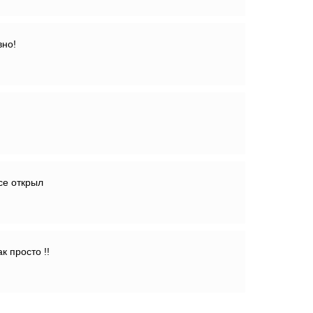
вно!
се открыл
к просто !!