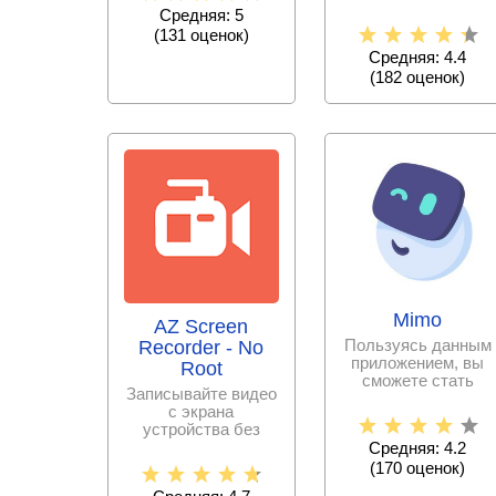
интернет –
создавайте крутые
Средняя: 5
музыкальное
(
131
оценок)
Средняя: 4.4
(
182
оценок)
Mimo
AZ Screen
Пользуясь данным
Recorder - No
приложением, вы
Root
сможете стать
Записывайте видео
программистом за
с экрана
сравнительно
устройства без
проблем и в
Средняя: 4.2
хорошем качестве.
(
170
оценок)
Снимайте