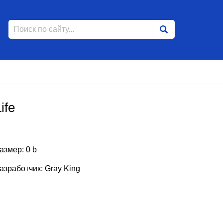
ife
азмер: 0 b
азработчик: Gray King