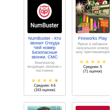
NumBuster - Кто
Fireworks Play
звонит Откуда
Яркое и забавное
Чей номер
казуальное кликер
шоу, приглашающее
Безопасные
стать начальником
звонки, СМС
команды по
Анализатор
входящих звонков с
Средняя: 5
постоянно
(
71
оценок)
пополняемой базой
спам – номеров,
Средняя: 4.6
(
163
оценок)