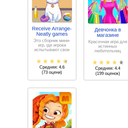
Receive Arrange-
Девчонка в
Neatly games
магазине
Это сборник мини-
Красочная игра для
игр, где игроки
истинных
испытывают свои
любительниц
навыки в уборке
безудержного
комнат, сортировке
шоппинга!
Средняя: 4.6
Средняя: 4.4
(
73
оцени)
(
199
оценок)