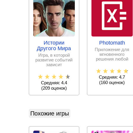
Истории
Photomath
Другого Мира
Приложение для
мгновенного
Игра, в которой
решения любой
развитие событий
математической
зависит
задачи с
исключительно от
пошаговыми
принятых тобой
Средняя: 4.7
решениях.
(
160
оценок)
Средняя: 4.4
(
209
оценок)
Похожие игры