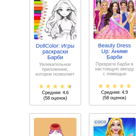
Beauty Dress
DollColor: Игры
Up: Аниме
раскраски
Барби
Барби
Преврати барби в
Увлекательное
настоящую звезду
приложение,
с помощью
которое позволяет
нарядов.
детям и взрослым
окунуться в мир
Средняя: 4.9
Средняя: 4.6
(
58
оценок)
(
58
оценок)