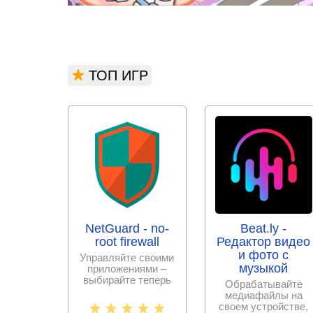
ТОП ИГР
NetGuard - no-
Beat.ly -
root firewall
Редактор видео
и фото с
Управляйте своими
музыкой
приложениями –
выбирайте теперь
Обрабатывайте
сами, к каким
медиафайлы на
разрешить
своем устройстве,