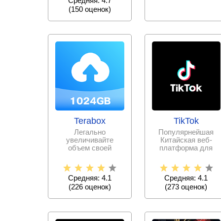
Средняя: 4.7
(
150
оценок)
Terabox
TikTok
Легально
Популярнейшая
увеличивайте
Китайская веб-
объем своей
платформа для
памяти, выгружая
записи и
всю необходимую
публикации
информацию и
коротких
Средняя: 4.1
Средняя: 4.1
видеороликов
(
226
оценок)
(
273
оценок)