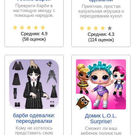
Преврати барби в
Приятная, простая
настоящую звезду с
казуальная игрушка о
помощью нарядов.
переодевании кукол
вселенной Барби,
сборе
Средняя: 4.9
Средняя: 4.3
(
58
оценок)
(
114
оценок)
барби одевалки:
Домик L.O.L.
переодевалки
Surprise!
Кому не хотелось
Сможет ли ваш
представить свою
ребенок полностью