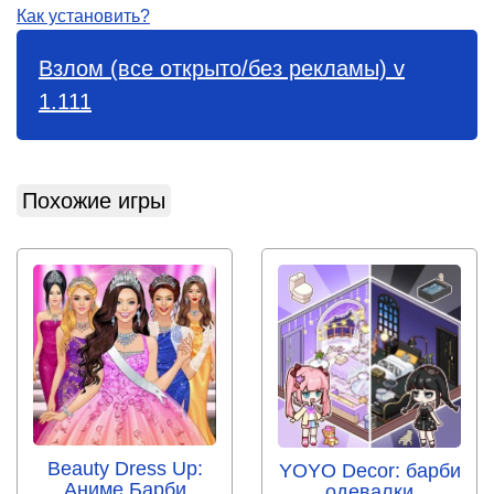
Как установить?
Взлом (все открыто/без рекламы) v
1.111
Похожие игры
Beauty Dress Up:
YOYO Decor: барби
Аниме Барби
одевалки