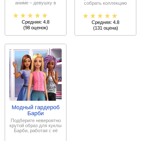
аниме – девушку в
собрать коллекцию
образе прекрасной
кукол, которые только
русалки? Или
есть в этой
Средняя: 4.8
Средняя: 4.8
(
98
оценок)
(
131
оценa)
Модный гардероб
Барби
Подберите невероятно
крутой образ для куклы
Барби, работая с её
одеждой,