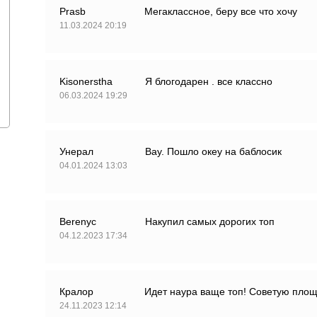
Prasb
Мегаклассное, беру все что хочу
11.03.2024 20:19
Kisonerstha
Я блогодарен . все классно
06.03.2024 19:29
Унерал
Вау. Пошло океу на баблосик
04.01.2024 13:03
Berenyc
Накупил самых дорогих топ
04.12.2023 17:34
Кралор
Идет наура ваще топ! Советую пло
24.11.2023 12:14