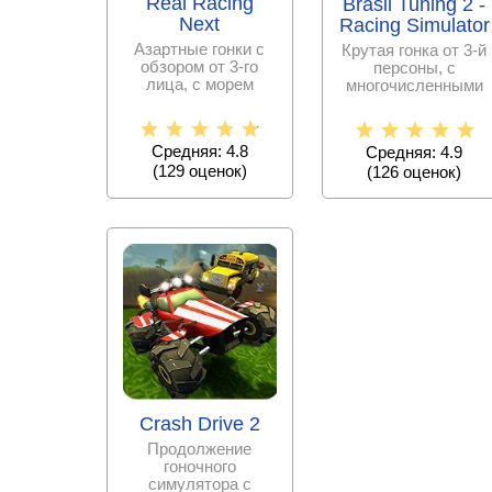
Real Racing
Brasil Tuning 2 -
Next
Racing Simulator
Азартные гонки с
Крутая гонка от 3-й
обзором от 3-го
персоны, с
лица, с морем
многочисленными
спортивных авто,
моделями авто,
крутыми
десятками трасс и
испытаниями
Средняя: 4.8
Средняя: 4.9
(
129
оценок)
(
126
оценок)
Crash Drive 2
Продолжение
гоночного
симулятора с