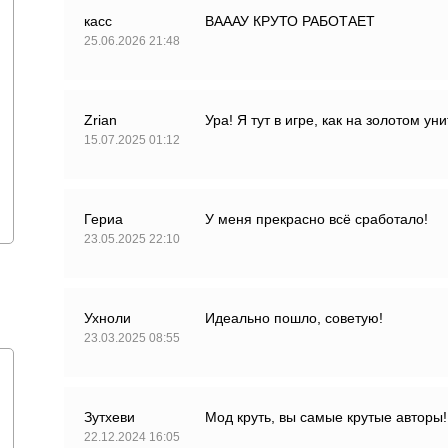
касс
ВАААУ КРУТО РАБОТАЕТ
25.06.2026 21:48
Zrian
Ура! Я тут в игре, как на золотом ун
15.07.2025 01:12
Гериа
У меня прекрасно всё сработало!
23.05.2025 22:10
Ухноли
Идеально пошло, советую!
23.03.2025 08:55
Зутхеви
Мод круть, вы самые крутые авторы!
22.12.2024 16:05