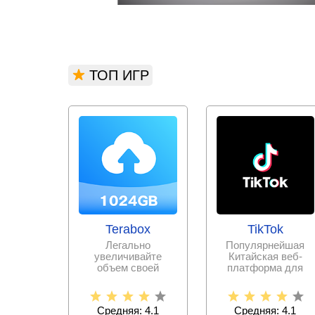
ТОП ИГР
Terabox
TikTok
Легально
Популярнейшая
увеличивайте
Китайская веб-
объем своей
платформа для
памяти, выгружая
записи и
всю необходимую
публикации
информацию и
коротких
Средняя: 4.1
Средняя: 4.1
видеороликов