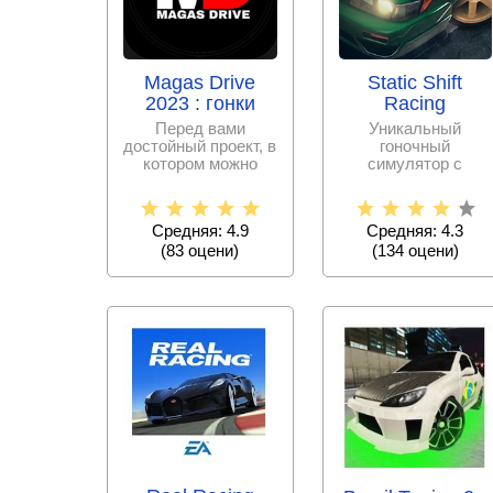
Magas Drive
Static Shift
2023 : гонки
Racing
Перед вами
Уникальный
достойный проект, в
гоночный
котором можно
симулятор с
будет выбрать
открытым миром и
интересующее авто
множеством
и
вариантов для
Средняя: 4.9
Средняя: 4.3
тюнинга
(
83
оцени)
(
134
оцени)