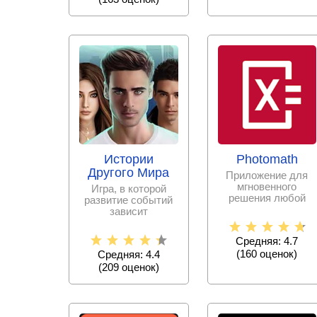
Истории
Photomath
Другого Мира
Приложение для
мгновенного
Игра, в которой
решения любой
развитие событий
математической
зависит
задачи с
исключительно от
пошаговыми
принятых тобой
Средняя: 4.7
решениях.
(
160
оценок)
Средняя: 4.4
(
209
оценок)