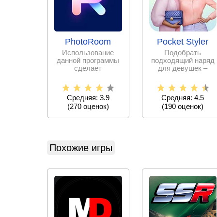
PhotoRoom
Pocket Styler
Использование
Подобрать
данной программы
подходящий наряд
сделает
для девушек –
редактирование
дело очень
фотографий
непростое.
простым и
Испытайте свои
Средняя: 3.9
Средняя: 4.5
силы в
(
270
оценок)
(
190
оценок)
Похожие игры