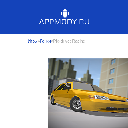
Игры
»
Гонки
»Pix-drive: Racing