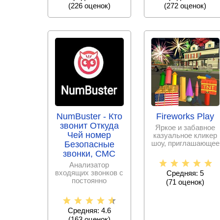
(
226
оценок)
(
272
оценок)
NumBuster - Кто
Fireworks Play
звонит Откуда
Яркое и забавное
Чей номер
казуальное кликер
шоу, приглашающее
Безопасные
стать начальником
звонки, СМС
команды по
Анализатор
входящих звонков с
Средняя: 5
постоянно
(
71
оценок)
пополняемой базой
спам – номеров,
Средняя: 4.6
(
163
оценок)