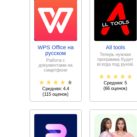
WPS Office на
All tools
русском
Теперь нужная
программа будет
Работа с
всегда под рукой.
документами на
Больше не нужно
смартфоне
скачивать тысячи
становится еще
проще с набором
Средняя: 5
офисных программ,
(
66
оценок)
Средняя: 4.4
(
115
оценок)