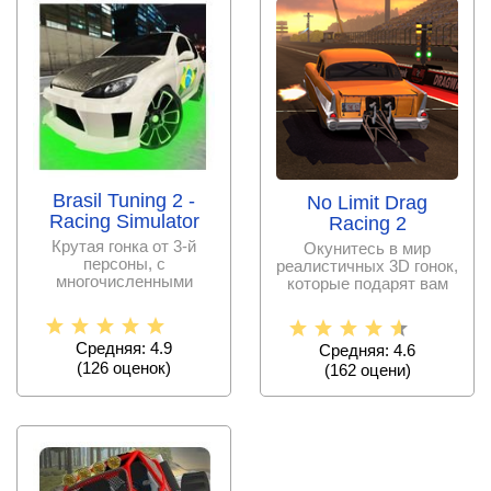
Brasil Tuning 2 -
No Limit Drag
Racing Simulator
Racing 2
Крутая гонка от 3-й
Окунитесь в мир
персоны, с
реалистичных 3D гонок,
многочисленными
которые подарят вам
моделями авто,
незабываемые эмоции
десятками трасс и
и
Средняя: 4.9
Средняя: 4.6
(
126
оценок)
(
162
оцени)