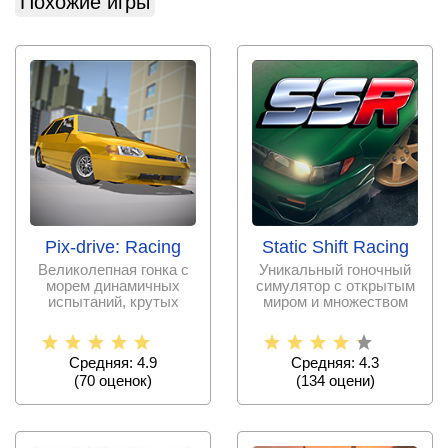
Похожие игры
Pix-drive: Racing
Static Shift Racing
Великолепная гонка с
Уникальный гоночный
морем динамичных
симулятор с открытым
испытаний, крутых
миром и множеством
авто, проработанных
вариантов для тюнинга
трасс и
Средняя: 4.9
Средняя: 4.3
(
70
оценок)
(
134
оцени)