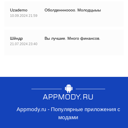
Uzademo
Оболденнноооо. Молодцыыы
10.09.2024 21:59
Шйндр
Вы лучшие. Много финансов.
21.07.2024 23:40
Appmody.ru - Популярные приложения с
модами