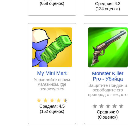
(
658
оценок)
Средняя: 4.3
тюнинга
(
134
оценок)
My Mini Mart
Monster Killer
Pro - Убийца
Управляйте своим
магазином, где
Защитите Лондон и
реализуется
освободите его
органические
пригород от тех, кто
товары –
обитает в ночи:
выращивайте их
убийц,
Средняя: 4.5
(
152
оценок)
Средняя: 0
(
0
оценок)