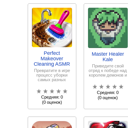
Perfect
Master Healer
Makeover
Kale
Cleaning ASMR
Приведите свой
Превратите в игре
отряд к победе над
процесс уборки
королем демонов и
самых разных
его
поверхностей в
приближенными,
расслабляющую
грамотно
Средняя: 0
медитацию.
Средняя: 0
(
0
оценок)
(
0
оценок)