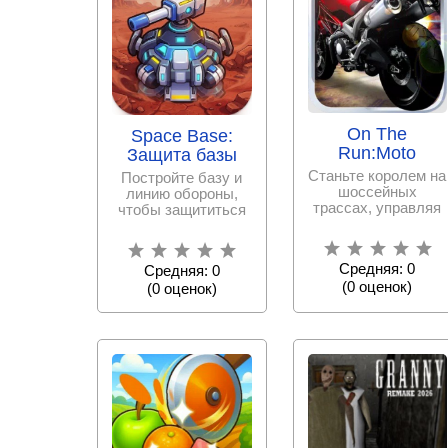
On The
Space Base:
Run:Moto
Защита базы
Станьте королем на
Постройте базу и
шоссейных
линию обороны,
трассах, управляя
чтобы защититься
мотоциклом и
от самых разных
ловко обходя все
боссов и волн
Средняя: 0
Средняя: 0
(
0
оценок)
(
0
оценок)