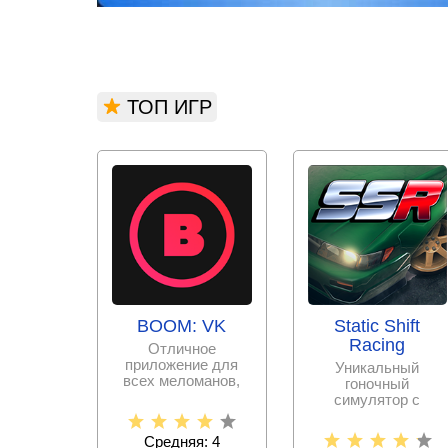
ТОП ИГР
BOOM: VK
Static Shift
Racing
Отличное
приложение для
Уникальный
всех меломанов,
гоночный
имеющих аккаунт в
симулятор с
популярной
открытым миром и
социальной сети
множеством
Средняя: 4
вариантов для