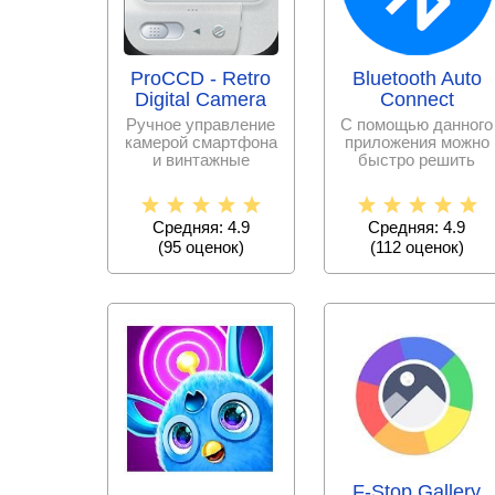
ProCCD - Retro
Bluetooth Auto
Digital Camera
Connect
Ручное управление
С помощью данного
камерой смартфона
приложения можно
и винтажные
быстро решить
фильтры для
проблему
достижения
подключения
качества
мобильного
Средняя: 4.9
Средняя: 4.9
(
95
оценок)
(
112
оценок)
F-Stop Gallery