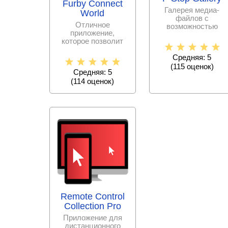
Furby Connect
Галерея медиа-
World
файлов с
Отличное
возможностью
приложение,
защиты контента.
которое позволит
Вам выращивать
Средняя: 5
кучу милейших
существ –
(
115
оценок)
Средняя: 5
(
114
оценок)
Remote Control
Collection Pro
Приложение для
дистанционного