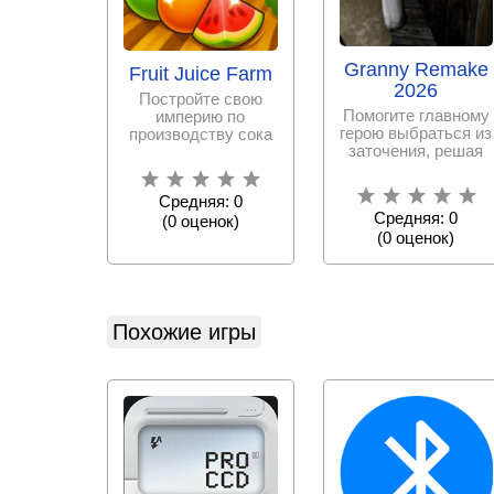
Granny Remake
Fruit Juice Farm
2026
Постройте свою
Помогите главному
империю по
герою выбраться из
производству сока
заточения, решая
и газировки,
головоломки и
отремонтировав
отвлекая
старую ферму
Средняя: 0
Средняя: 0
(
0
оценок)
(
0
оценок)
Похожие игры