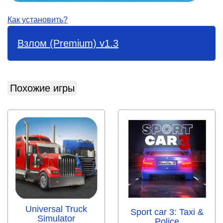
Как установить?
Взлом (Premium) v1.3
Похожие игры
Universal Truck
Sport car 3: Taxi &
Simulator
Police