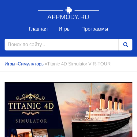
Главная
Игры
Программы
Игры
»
Симуляторы
»Titanic 4D Simulator VIR-TOUR