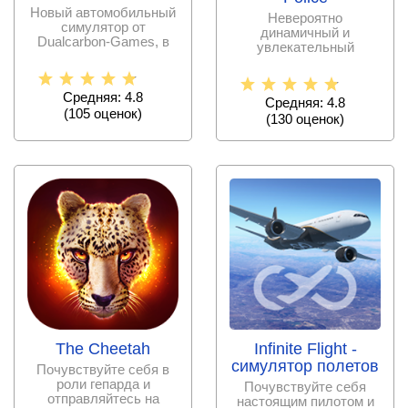
Новый автомобильный
Невероятно
симулятор от
динамичный и
Dualcarbon-Games, в
увлекательный
котором геймеров ждут
симулятор гонок в
заезды на
городской среде,
которая
Средняя: 4.8
Средняя: 4.8
(
105
оценок)
(
130
оценок)
The Cheetah
Infinite Flight -
симулятор полетов
Почувствуйте себя в
роли гепарда и
Почувствуйте себя
отправляйтесь на
настоящим пилотом и