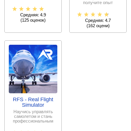
исследование
получите опыт
обширных саванн.
управления самыми
разнообразными
Средняя: 4.9
(
125
оценок)
Средняя: 4.7
(
162
оцени)
RFS - Real Flight
Simulator
Научись управлять
самолетом и стань
профессиональным
пилотом!