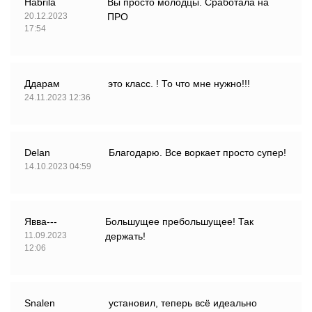
Habrila
Вы просто молодцы. Сработала на
20.12.2023
ПРО
17:54
Ддарам
это класс. ! То что мне нужно!!!
24.11.2023 12:36
Delan
Благодарю. Все воркает просто супер!
14.10.2023 04:59
Явва---
Большущее пребольшущее! Так
11.09.2023
держать!
12:06
Snalen
установил, теперь всё идеально