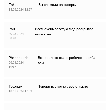
Fahad
Вы сломали на пятерку !!!!!
14.05.2024 12:27
Palit
Всем очень советую мод раскрытое
30.03.2024
полностью
08:28
Phannneorin
Все реально стало рабочее пасиба
06.03.2024
вам
19:47
Тссонам
Теперя все крута . все открыто
18.01.2024 17:53