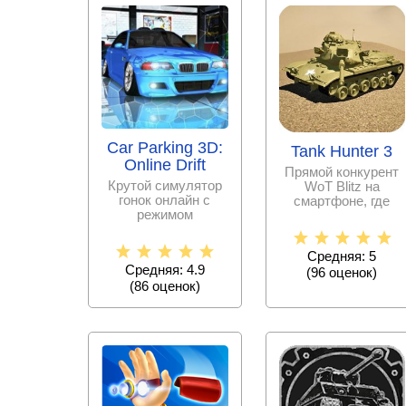
Car Parking 3D:
Tank Hunter 3
Online Drift
Прямой конкурент
Крутой симулятор
WoT Blitz на
гонок онлайн с
смартфоне, где
режимом
новичок примерит
мультиплеера,
себя в роли
графикой 3D,
танкового
Средняя: 5
множеством
Средняя: 4.9
(
96
оценок)
(
86
оценок)