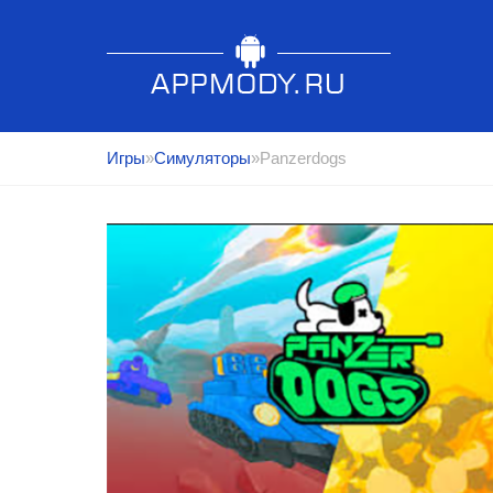
Игры
»
Симуляторы
»Panzerdogs