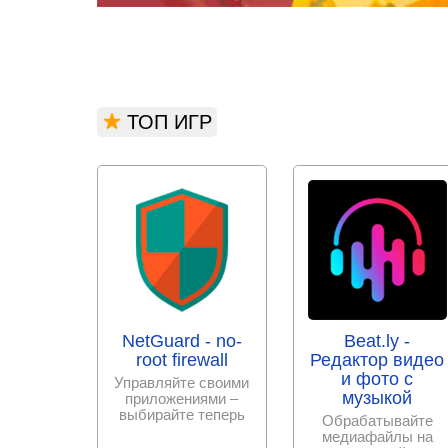
ТОП ИГР
NetGuard - no-
Beat.ly -
root firewall
Редактор видео
и фото с
Управляйте своими
музыкой
приложениями –
выбирайте теперь
Обрабатывайте
сами, к каким
медиафайлы на
разрешить