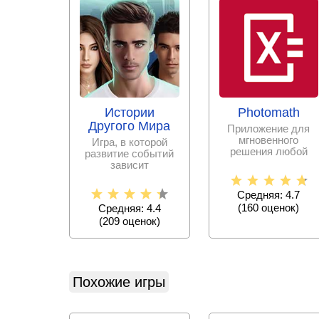
Истории
Photomath
Другого Мира
Приложение для
мгновенного
Игра, в которой
решения любой
развитие событий
математической
зависит
задачи с
исключительно от
пошаговыми
принятых тобой
Средняя: 4.7
решениях.
(
160
оценок)
Средняя: 4.4
(
209
оценок)
Похожие игры