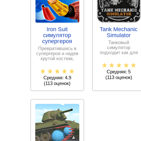
Iron Suit
Tank Mechanic
симулятор
Simulator
супергероя
Танковый
симулятор
Превратившись в
подходит как для
супергероя и надев
детской, так и
крутой костюм,
взрослой
идите сражаться с
аудитории. Игра
толпой врагов!
Средняя: 5
сначала
(
113
оценок)
Средняя: 4.9
(
113
оценок)