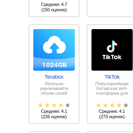
Снимайте
Средняя: 4.7
(
150
оценок)
Terabox
TikTok
Легально
Популярнейшая
увеличивайте
Китайская веб-
объем своей
платформа для
памяти, выгружая
записи и
всю необходимую
публикации
информацию и
коротких
Средняя: 4.1
Средняя: 4.1
видеороликов
(
226
оценок)
(
273
оценок)