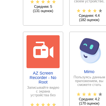
своем устройстве,
интернет –
создавайте крутые
Средняя: 5
музыкальное
(
131
оценок)
Средняя: 4.4
(
182
оценок)
Mimo
AZ Screen
Пользуясь данным
Recorder - No
приложением, вы
Root
сможете стать
Записывайте видео
программистом за
с экрана
сравнительно
устройства без
проблем и в
Средняя: 4.2
хорошем качестве.
(
170
оценок)