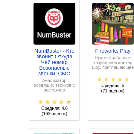
NumBuster - Кто
Fireworks Play
звонит Откуда
Яркое и забавное
Чей номер
казуальное кликер
шоу, приглашающее
Безопасные
стать начальником
звонки, СМС
команды по
Анализатор
входящих звонков с
Средняя: 5
постоянно
(
71
оценок)
пополняемой базой
спам – номеров,
Средняя: 4.6
(
163
оценок)