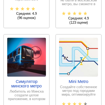
не были в московском
элементами
метро, вы сможете в
экономической
любой момент
стратегии, где нужно
оказаться
Средняя: 4.9
(
96
оценок)
Средняя: 4.9
(
123
оцени)
Симулятор
Mini Metro
минского метро
Создайте собственное
метро под городами
Любитель из Минска
мира, оптимизируйте
создали целое
ресурсы и создайте
приложение, в котором
вы сможете