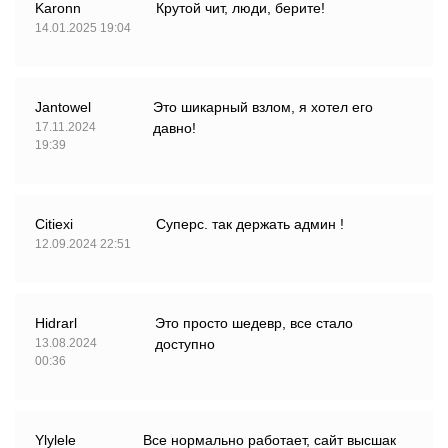
Karonn
Крутой чит, люди, берите!
14.01.2025 19:04
Jantowel
Это шикарный взлом, я хотел его
17.11.2024
давно!
19:39
Citiexi
Суперс. так держать админ !
12.09.2024 22:51
Hidrarl
Это просто шедевр, все стало
13.08.2024
доступно
00:36
Ylylele
Все нормально работает, сайт высшак