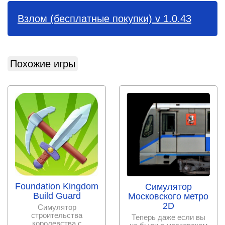
Взлом (бесплатные покупки) v 1.0.43
Похожие игры
Foundation Kingdom
Симулятор
Build Guard
Московского метро
2D
Симулятор
строительства
Теперь даже если вы
королевства с