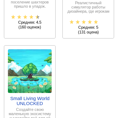
поселение шахтеров
Реалистичный
пришло в упадок.
симулятор работы
Сможете ли вы вернуть
дизайнера, где игрокам
все,
предстоит поработать
над
Средняя: 4.5
(
160
оценок)
Средняя: 5
(
131
оценa)
Small Living World
UNLOCKED
Создайте свою
маленькую экосистему
и сделайте всё для её