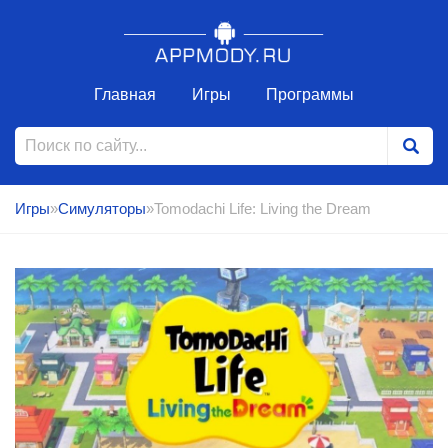
Главная
Игры
Программы
Игры
»
Симуляторы
»Tomodachi Life: Living the Dream