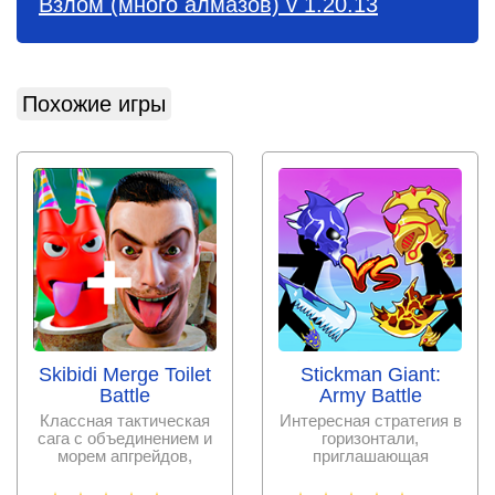
Взлом (много алмазов) v 1.20.13
Похожие игры
Skibidi Merge Toilet
Stickman Giant:
Battle
Army Battle
Классная тактическая
Интересная стратегия в
сага с объединением и
горизонтали,
морем апгрейдов,
приглашающая
приглашающая
управлять отрядом
сразиться в
воинов под