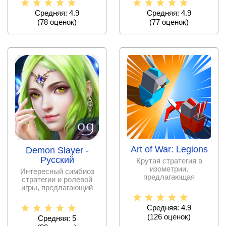
Средняя: 4.9
Средняя: 4.9
(
78
оценок)
(
77
оценок)
Art of War: Legions
Demon Slayer -
Pусский
Крутая стратегия в
изометрии,
Интересный симбиоз
предлагающая
стратегии и ролевой
фанатам руководить
игры, предлагающий
полками разных
оборонять королевство
юнитов,
от
Средняя: 4.9
(
126
оценок)
Средняя: 5