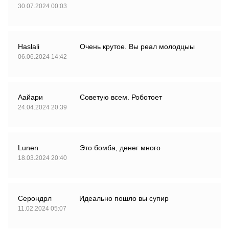
30.07.2024 00:03
Haslali
Очень крутое. Вы реал молодцыы
06.06.2024 14:42
Аайари
Советую всем. Роботоет
24.04.2024 20:39
Lunen
Это бомба, денег много
18.03.2024 20:40
Серондрл
Идеально пошло вы супир
11.02.2024 05:07