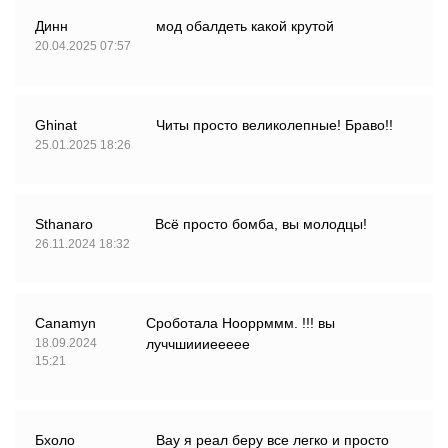
Динн
мод обалдеть какой крутой
20.04.2025 07:57
Ghinat
Читы просто великолепные! Браво!!
25.01.2025 18:26
Sthanaro
Всё просто бомба, вы молодцы!
26.11.2024 18:32
Canamyn
Сроботала Нооррммм. !!! вы
18.09.2024
луччшиииеееее
15:21
Бхоло
Вау я реал беру все легко и просто