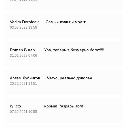
Vadim Dorofeev
Самый лучший мод ♥️
03.03.2022 13:58
Roman Buran
Ура, теперь я безмерно богат!!!!
31.01.2022 07:06
Артём Дубников
Чётко, реально доволен
25.12.2021 14:51
ry_tito
норма! Разрабы топ!
07.12.2021 10:55