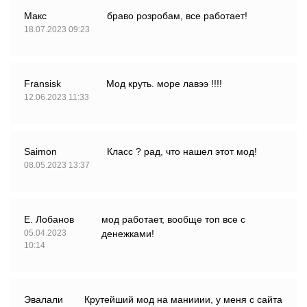
Макс
браво розробам, все работает!
18.07.2023 09:23
Fransisk
Мод круть. море лавээ !!!!
12.06.2023 11:33
Saimon
Класс ? рад, что нашел этот мод!
08.05.2023 13:37
Е. Лобанов
мод работает, вообще топ все с
05.04.2023
денежками!
10:14
Эвалали
Крутейший мод на манииии, у меня с сайта