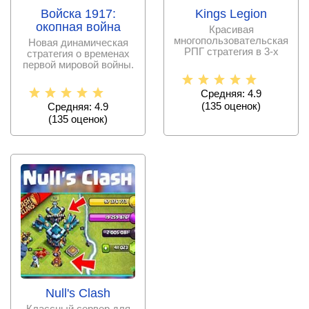
Войска 1917:
Kings Legion
окопная война
Красивая
многопользовательская
Новая динамическая
РПГ стратегия в 3-х
стратегия о временах
мерной изометрии со
первой мировой войны.
средневековым
Доведите свои войска
Средняя: 4.9
(
135
оценок)
Средняя: 4.9
(
135
оценок)
Null's Clash
Классный сервер для