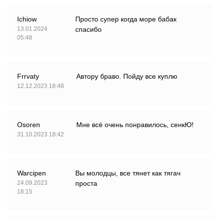
Ichiow
Просто супер когда море бабак
13.01.2024
спасибо
05:48
Frrvaty
Автору браво. Пойду все куплю
12.12.2023 18:48
Osoren
Мне всё очень понравилось, сенкЮ!
31.10.2023 18:42
Warcipen
Вы молодцы, все тянет как тягач
24.09.2023
проста
18:15