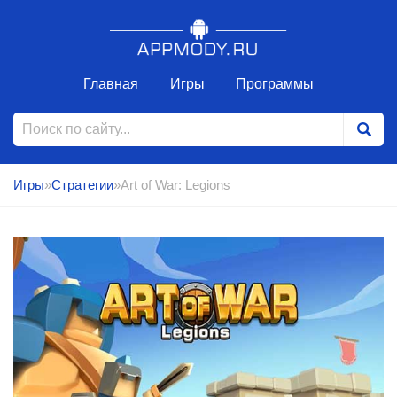
Главная
Игры
Программы
Игры
»
Стратегии
»Art of War: Legions