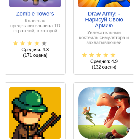
Zombie Towers
Draw Army! -
Нарисуй Свою
Классная
Армию
представительница TD
стратегий, в которой
Увлекательный
пользователю
коктейль симулятора и
придется встать на
захватывающей
стратегии, где главная
Средняя: 4.3
задача –
(
171
оценa)
Средняя: 4.9
(
132
оцени)