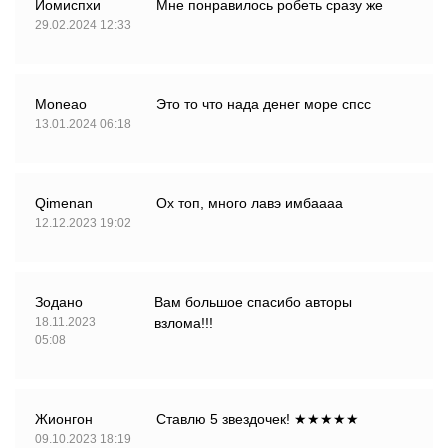
Йомиспхи
Мне понравилось робеть сразу же
29.02.2024 12:33
Moneao
Это то что нада денег море спсс
13.01.2024 06:18
Qimenan
Ох топ, много лавэ имбаааа
12.12.2023 19:02
Зодано
Вам большое спасибо авторы
18.11.2023
взлома!!!
05:08
Жионгон
Ставлю 5 звездочек! ★★★★★
09.10.2023 18:19