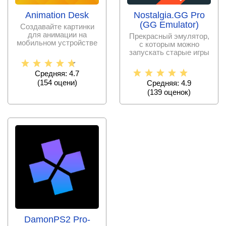
Animation Desk
Nostalgia.GG Pro
(GG Emulator)
Создавайте картинки
для анимации на
Прекрасный эмулятор,
мобильном устройстве
с которым можно
без специальных
запускать старые игры
знаний и
на своем смартфоне
вне
Средняя: 4.7
(
154
оцени)
Средняя: 4.9
(
139
оценок)
DamonPS2 Pro-