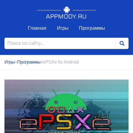
Главная
Игры
Программы
Игры
»
Программы
»ePSXe for Android