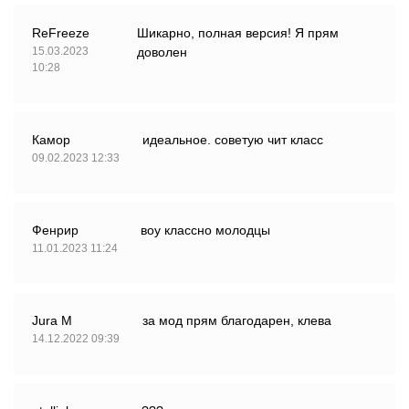
ReFreeze
Шикарно, полная версия! Я прям
15.03.2023
доволен
10:28
Камор
идеальное. советую чит класс
09.02.2023 12:33
Фенрир
воу классно молодцы
11.01.2023 11:24
Jura M
за мод прям благодарен, клева
14.12.2022 09:39