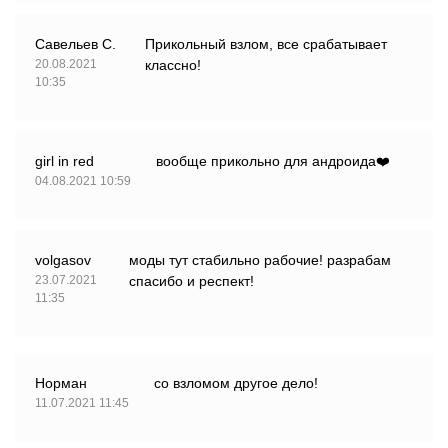
Савельев С.
Прикольный взлом, все срабатывает
20.08.2021
классно!
10:35
girl in red
вообще прикольно для андроида❤️
04.08.2021 10:59
volgasov
моды тут стабильно рабочие! разрабам
23.07.2021
спасибо и респект!
11:35
Норман
со взломом другое дело!
11.07.2021 11:45