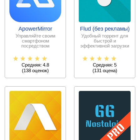
ApowerMirror
Flud (без рекламы)
Управляйте своим
Удобный торрент для
смартфоном
быстрой и
посредством
эффективной загрузки
персонального
файлов с разных
компьютера при
источников.
помощи единой
Средняя: 4.8
Средняя: 5
(
138
оценок)
(
131
оценa)