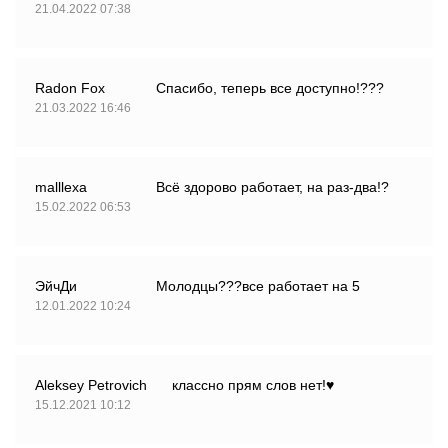
21.04.2022 07:38
Radon Fox
Спасибо, теперь все доступно!???
21.03.2022 16:46
malllexa
Всё здорово работает, на раз-два!?
15.02.2022 06:53
ЭйчДи
Молодцы???все работает на 5
12.01.2022 10:24
Aleksey Petrovich
классно прям слов нет!♥️
15.12.2021 10:12