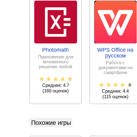
Photomath
WPS Office на
русском
Приложение для
мгновенного
Работа с
решения любой
документами на
математической
смартфоне
задачи с
становится еще
пошаговыми
проще с набором
Средняя: 4.7
офисных программ,
(
160
оценок)
Средняя: 4.4
(
115
оценок)
Похожие игры