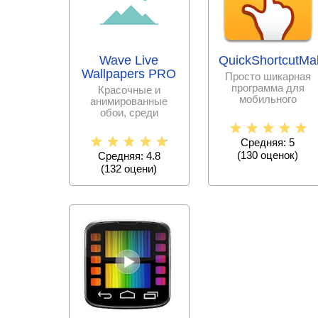
Wave Live
QuickShortcutMa
Wallpapers PRO
Просто шикарная
программа для
Красочные и
мобильного
анимированные
телефона, которая
обои, среди
позволит вам
которых
эффективно,
стремящиеся к
Средняя: 5
индивидуальности
(
130
оценок)
Средняя: 4.8
(
132
оцени)