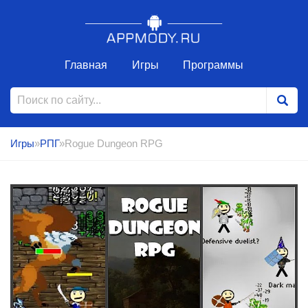
Главная
Игры
Программы
Игры
»
РПГ
»Rogue Dungeon RPG