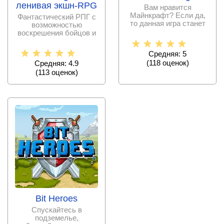
ленивая экшн-RPG
Вам нравится
Майнкрафт? Если да,
Фантастический РПГ с
то данная игра станет
возможностью
для вас настоящей
воскрешения бойцов и
находкой.
возвращения их на
арену. Для
Средняя: 5
(
118
оценок)
Средняя: 4.9
(
113
оценок)
Bit Heroes
Спускайтесь в
подземелье,