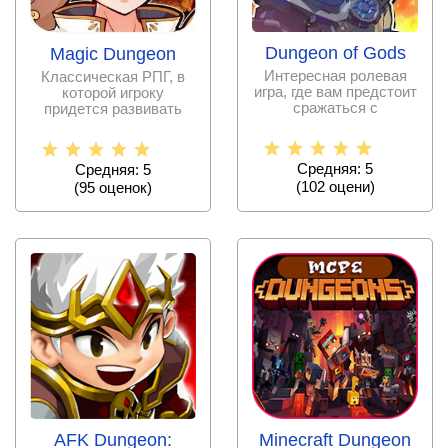
Dungeon of Gods
Magic Dungeon
Интересная ролевая
Классическая РПГ, в
игра, где вам предстоит
которой игроку
сражаться с
придется развивать
многочисленными
героя и отправляться
врагами в
на
Средняя: 5
Средняя: 5
(
102
оцени)
(
95
оценок)
AFK Dungeon:
Minecraft Dungeon